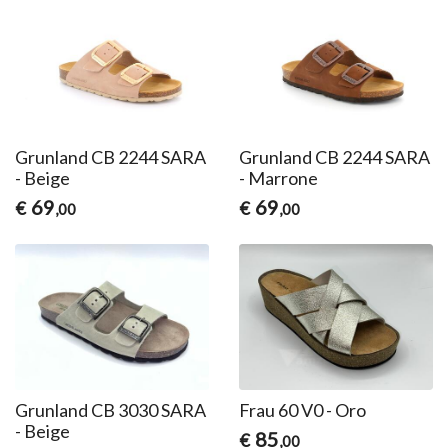
Grunland CB 2244 SARA
Grunland CB 2244 SARA
- Beige
- Marrone
69
69
€
€
,00
,00
Grunland CB 3030 SARA
Frau 60 V0 - Oro
- Beige
85
€
,00