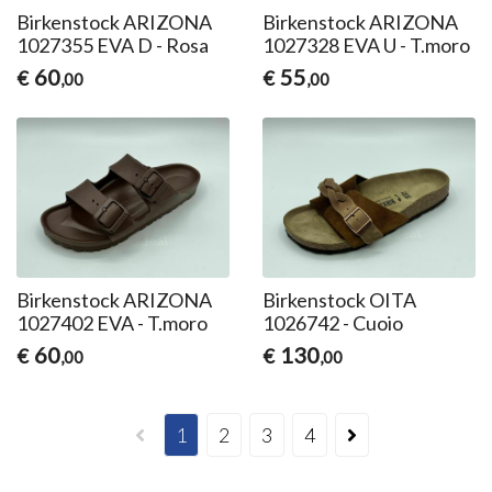
Birkenstock ARIZONA
Birkenstock ARIZONA
1027355 EVA D - Rosa
1027328 EVA U - T.moro
60
55
€
€
,00
,00
Birkenstock ARIZONA
Birkenstock OITA
1027402 EVA - T.moro
1026742 - Cuoio
60
130
€
€
,00
,00
1
2
3
4