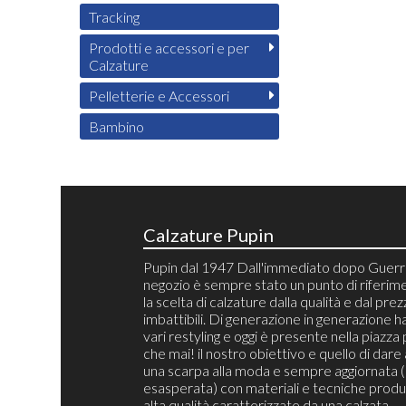
Tracking
Prodotti e accessori e per
Calzature
Pelletterie e Accessori
Bambino
Calzature Pupin
Pupin dal 1947 Dall'immediato dopo Guerra
negozio è sempre stato un punto di riferim
la scelta di calzature dalla qualità e dal pre
imbattibili. Di generazione in generazione h
vari restyling e oggi è presente nella piazza 
che mai! il nostro obiettivo e quello di dare 
una scarpa alla moda e sempre aggiornata 
esasperata) con materiali e tecniche produt
alta qualità caratterizzate da una calzata