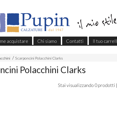
me acquistare
Chi siamo
Contatti
Il tuo carrel
acchini
Scarponcini Polacchini Clarks
ncini Polacchini Clarks
Stai visualizzando 0 prodotti 