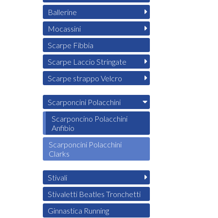
Ballerine
Mocassini
Scarpe Fibbia
Scarpe Laccio Stringate
Scarpe strappo Velcro
Scarponcini Polacchini
Scarponcino Polacchini
Anfibio
Scarponcini Polacchini
Clarks
Stivali
Stivaletti Beatles Tronchetti
Ginnastica Running