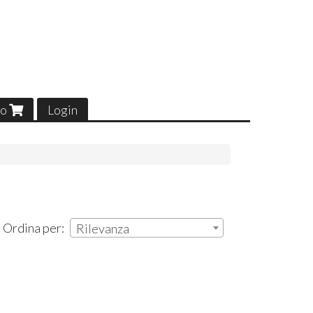
lo
Login
| Ordina per:
Rilevanza