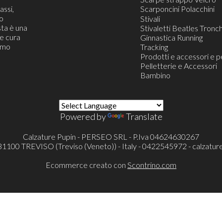
assi,
Scarponcini Polacchini
o
Scarponcino Polacchini A
Stivali
ta è una
Scarponcini Polacchini C
Stivaletti Beatles Tronch
he cura
Ginnastica Running
iamo
Tracking
Prodotti e accessori e p
Pelletterie e Accessori
Bambino
Powered by
Translate
Calzature Pupin - PERSEO SRL - P.Iva 04624630267
- 31100 TREVISO (Treviso (Veneto)) - Italy - 0422545972 -
calzatur
Ecommerce creato con
Scontrino.com