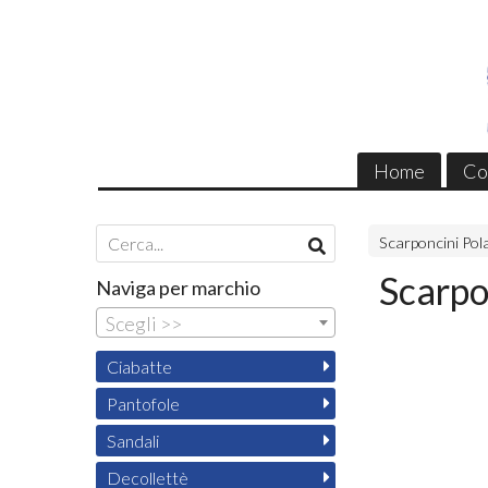
Home
Co
Scarponcini Pol
Scarpo
Naviga per marchio
Scegli >>
Ciabatte
Pantofole
Sandali
Decollettè