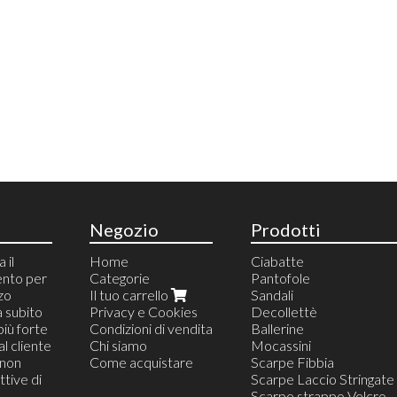
Negozio
Prodotti
 il
Home
Ciabatte
ento per
Categorie
Pantofole
zzo
Il tuo carrello
Sandali
a subito
Privacy e Cookies
Decollettè
più forte
Condizioni di vendita
Ballerine
al cliente
Chi siamo
Mocassini
(non
Come acquistare
Scarpe Fibbia
tive di
Scarpe Laccio Stringate
Scarpe strappo Velcro