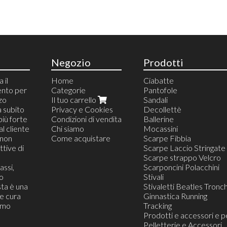
Negozio
Prodotti
 il
Home
Ciabatte
ento per
Categorie
Pantofole
zzo
Il tuo carrello
Sandali
a subito
Privacy e Cookies
Decollettè
più forte
Condizioni di vendita
Ballerine
al cliente
Chi siamo
Mocassini
(non
Come acquistare
Scarpe Fibbia
tive di
Scarpe Laccio Stringate
Scarpe strappo Velcro
assi,
Scarponcini Polacchini
o
Stivali
ta è una
Stivaletti Beatles Tronch
he cura
Ginnastica Running
iamo
Tracking
Prodotti e accessori e p
Pelletterie e Accessori