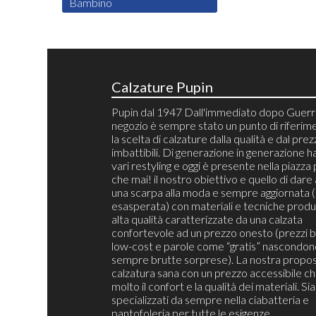
Bambino
Calzature Pupin
Pupin dal 1947 Dall'immediato dopo Guerra
negozio è sempre stato un punto di riferim
la scelta di calzature dalla qualità e dal pre
imbattibili. Di generazione in generazione h
vari restyling e oggi è presente nella piazza 
che mai! il nostro obiettivo e quello di dare 
una scarpa alla moda e sempre aggiornata 
esasperata) con materiali e tecniche produt
alta qualità caratterizzate da una calzata
confortevole ad un prezzo onesto (prezzi b
low-cost e parole come “gratis” nascondon
sempre brutte sorprese). La nostra propos
calzatura sana con un prezzo accessibile c
molto il confort e la qualità dei materiali. S
specializzati da sempre nella ciabatteria e
pantofoleria per tutte le esigenze.