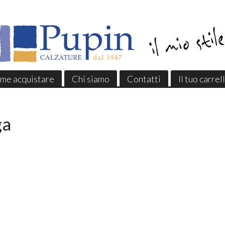
me acquistare
Chi siamo
Contatti
Il tuo carrel
ga