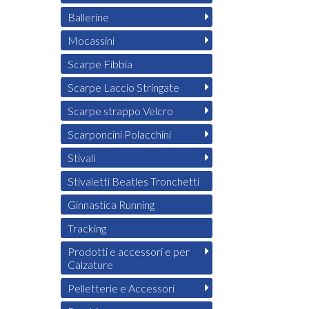
Ballerine
Mocassini
Scarpe Fibbia
Scarpe Laccio Stringate
Scarpe strappo Velcro
Scarponcini Polacchini
Stivali
Stivaletti Beatles Tronchetti
Ginnastica Running
Tracking
Prodotti e accessori e per
Calzature
Pelletterie e Accessori