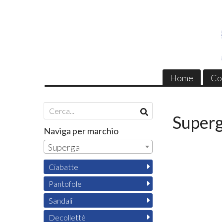
Home
Co
Super
Naviga per marchio
Superga
Ciabatte
Pantofole
Sandali
Decollettè