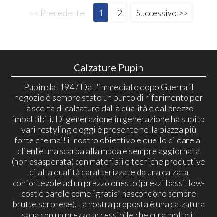
<< Precedente
1
2
Successivo >>
Calzature Pupin
Pupin dal 1947 Dall'immediato dopo Guerra il
negozio è sempre stato un punto di riferimento per
la scelta di calzature dalla qualità e dal prezzo
imbattibili. Di generazione in generazione ha subito
vari restyling e oggi è presente nella piazza più
forte che mai! il nostro obiettivo e quello di dare al
cliente una scarpa alla moda e sempre aggiornata
(non esasperata) con materiali e tecniche produttive
di alta qualità caratterizzate da una calzata
confortevole ad un prezzo onesto (prezzi bassi, low-
cost e parole come “gratis” nascondono sempre
brutte sorprese). La nostra proposta è una calzatura
sana con un prezzo accessibile che cura molto il