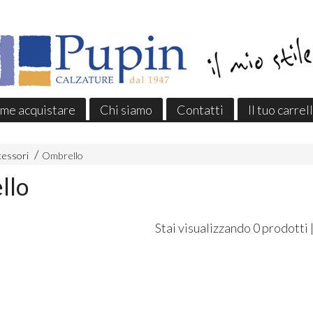
me acquistare
Chi siamo
Contatti
Il tuo carrel
cessori
Ombrello
llo
Stai visualizzando 0 prodotti 