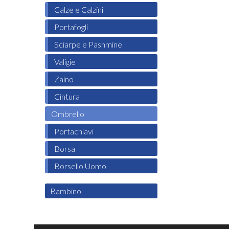
Calze e Calzini
Portafogli
Sciarpe e Pashmine
Valigie
Zaino
Cintura
Ombrello
Portachiavi
Borsa
Borsello Uomo
Bambino