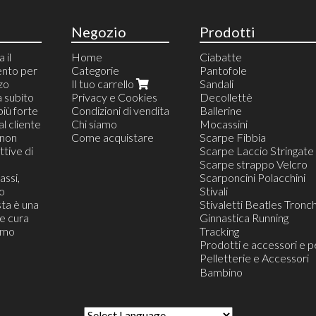
Negozio
Prodotti
 il
Home
Ciabatte
ento per
Categorie
Pantofole
zzo
Il tuo carrello
Sandali
a subito
Privacy e Cookies
Decollettè
più forte
Condizioni di vendita
Ballerine
al cliente
Chi siamo
Mocassini
(non
Come acquistare
Scarpe Fibbia
tive di
Scarpe Laccio Stringate
Scarpe strappo Velcro
assi,
Scarponcini Polacchini
o
Stivali
ta è una
Stivaletti Beatles Tronch
he cura
Ginnastica Running
iamo
Tracking
Prodotti e accessori e p
Pelletterie e Accessori
Calze e Calzini
Bambino
Portafogli
Sciarpe e Pashmine
Valigie