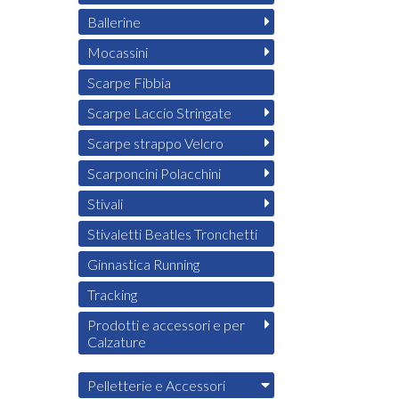
Ballerine
Mocassini
Scarpe Fibbia
Scarpe Laccio Stringate
Scarpe strappo Velcro
Scarponcini Polacchini
Stivali
Stivaletti Beatles Tronchetti
Ginnastica Running
Tracking
Prodotti e accessori e per
Calzature
Pelletterie e Accessori