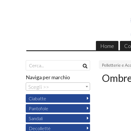
Home
Co
Pelletterie e Ac
Ombre
Naviga per marchio
Scegli >>
Ciabatte
Pantofole
Sandali
Decollettè