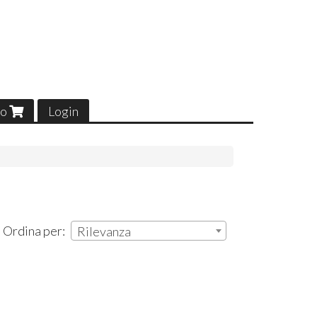
lo
Login
| Ordina per:
Rilevanza