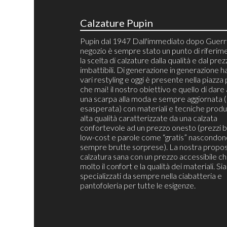
Calzature Pupin
Pupin dal 1947 Dall'immediato dopo Guerra
negozio è sempre stato un punto di riferim
la scelta di calzature dalla qualità e dal pre
imbattibili. Di generazione in generazione h
vari restyling e oggi è presente nella piazza 
che mai! il nostro obiettivo e quello di dare 
una scarpa alla moda e sempre aggiornata 
esasperata) con materiali e tecniche produt
alta qualità caratterizzate da una calzata
confortevole ad un prezzo onesto (prezzi b
low-cost e parole come “gratis” nascondon
sempre brutte sorprese). La nostra propos
calzatura sana con un prezzo accessibile c
molto il confort e la qualità dei materiali. S
specializzati da sempre nella ciabatteria e
pantofoleria per tutte le esigenze.