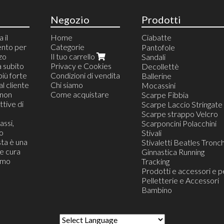
Negozio
Prodotti
 il
Home
Ciabatte
ento per
Categorie
Ciabatte da Camera
Pantofole
zzo
Il tuo carrello
Ciabatte Blister Appeso
Sandali
a subito
Privacy e Cookies
Ciabatte da Casa
Decollettè
più forte
Condizioni di vendita
Ciabatte da Mare e pisc
Ballerine
al cliente
Chi siamo
Ciabatte da Lavoro
Mocassini
(non
Come acquistare
Ciabatte Infradito
Scarpe Fibbia
tive di
Ciabatte Confort
Scarpe Laccio Stringate
Ciabatte da Viaggio
Scarpe strappo Velcro
assi,
Ciabatte Zoccolo
Scarponcini Polacchini
o
Ciabatte Moda Trandy
Stivali
ta è una
Stivaletti Beatles Tronch
he cura
Ginnastica Running
iamo
Tracking
Prodotti e accessori e p
Pelletterie e Accessori
Bambino