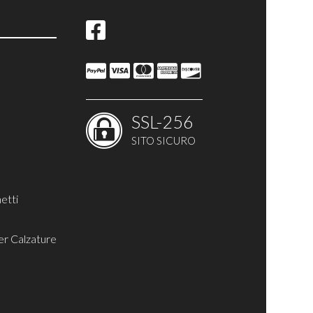
ina
SSL-256
SITO SICURO
etti
er Calzature