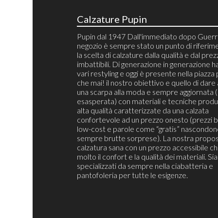
Calzature Pupin
Pupin dal 1947 Dall'immediato dopo Guerra
negozio è sempre stato un punto di riferim
la scelta di calzature dalla qualità e dal pre
imbattibili. Di generazione in generazione h
vari restyling e oggi è presente nella piazza 
che mai! il nostro obiettivo e quello di dare 
una scarpa alla moda e sempre aggiornata 
esasperata) con materiali e tecniche produt
alta qualità caratterizzate da una calzata
confortevole ad un prezzo onesto (prezzi b
low-cost e parole come “gratis” nascondon
sempre brutte sorprese). La nostra propos
calzatura sana con un prezzo accessibile c
molto il confort e la qualità dei materiali. S
specializzati da sempre nella ciabatteria e
pantofoleria per tutte le esigenze.