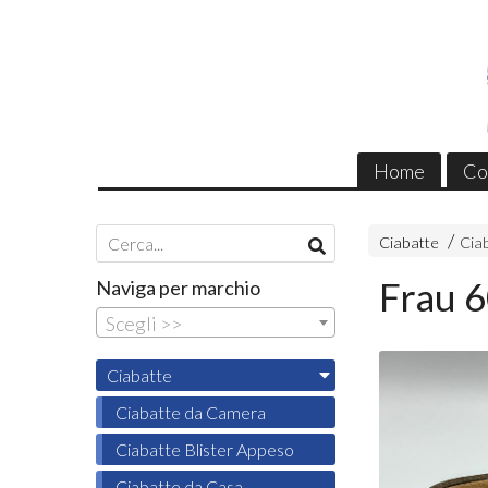
Home
Co
Ciabatte
Ciab
Frau 6
Naviga per marchio
Scegli >>
Ciabatte
Ciabatte da Camera
Ciabatte Blister Appeso
Ciabatte da Casa