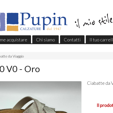
me acquistare
Chi siamo
Contatti
Il tuo carrel
atte da Viaggio
0 V0 - Oro
Ciabatte da 
Il prodo