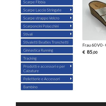
Scarpe Fibbia
Scarpe Laccio Stringate
Scarpe strappo Velcro
Scarponcini Polacchini
Stivali
Stivaletti Beatles Tronchetti
Frau 60 V0 -
Ginnastica Running
85
€
,00
Tracking
Prodotti e accessori e per
Calzature
Pelletterie e Accessori
Bambino