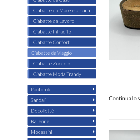
Ciabatte da Mare e piscina
Ciabatte da Lavoro
Ciabatte Infradito
Ciabatte Confort
Ciabatte da Viaggio
Ciabatte Zoccolo
Ciabatte Moda Trandy
Pantofole
Continua lo 
Sandali
Decollettè
Ballerine
Mocassini