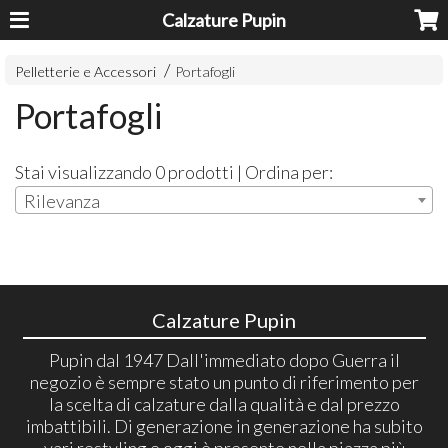
Calzature Pupin
Pelletterie e Accessori
Portafogli
Portafogli
Stai visualizzando 0 prodotti | Ordina per:
Rilevanza
Calzature Pupin
Pupin dal 1947 Dall'immediato dopo Guerra il
negozio è sempre stato un punto di riferimento per
la scelta di calzature dalla qualità e dal prezzo
imbattibili. Di generazione in generazione ha subito
vari restyling e oggi è presente nella piazza più