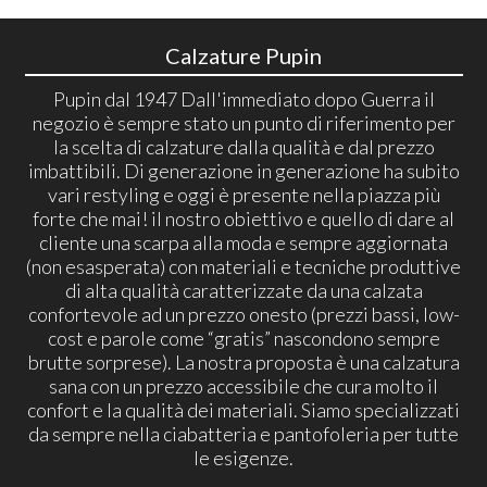
Calzature Pupin
Pupin dal 1947 Dall'immediato dopo Guerra il
negozio è sempre stato un punto di riferimento per
la scelta di calzature dalla qualità e dal prezzo
imbattibili. Di generazione in generazione ha subito
vari restyling e oggi è presente nella piazza più
forte che mai! il nostro obiettivo e quello di dare al
cliente una scarpa alla moda e sempre aggiornata
(non esasperata) con materiali e tecniche produttive
di alta qualità caratterizzate da una calzata
confortevole ad un prezzo onesto (prezzi bassi, low-
cost e parole come “gratis” nascondono sempre
brutte sorprese). La nostra proposta è una calzatura
sana con un prezzo accessibile che cura molto il
confort e la qualità dei materiali. Siamo specializzati
da sempre nella ciabatteria e pantofoleria per tutte
le esigenze.