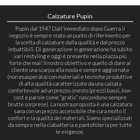
Calzature Pupin
Pupin dal 1947 Dall'immediato dopo Guerra il
negozio è sempre stato un punto di riferimento per
la scelta di calzature dalla qualità e dal prezzo
imbattibili. Di generazione in generazione ha subito
vari restyling e oggi è presente nella piazza più
forte che mai! il nostro obiettivo e quello di dare al
cliente una scarpa alla moda e sempre aggiornata
(non esasperata) con materiali e tecniche produttive
di alta qualità caratterizzate da una calzata
confortevole ad un prezzo onesto (prezzi bassi, low-
cost e parole come “gratis” nascondono sempre
brutte sorprese). La nostra proposta è una calzatura
sana con un prezzo accessibile che cura molto il
confort e la qualità dei materiali. Siamo specializzati
da sempre nella ciabatteria e pantofoleria per tutte
le esigenze.