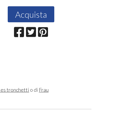
Acquista
les tronchetti
o di
Frau