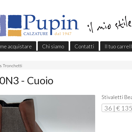
me acquistare
Chi siamo
Contatti
Il tuo carrel
es Tronchetti
0N3 - Cuoio
Stivaletti Be
36 | € 13