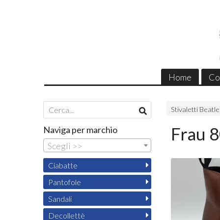
Home
Co
Stivaletti Beatl
Frau 8
Naviga per marchio
Scegli >>
Ciabatte
Pantofole
Sandali
Decollettè