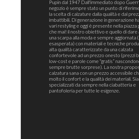
Pupin dal 1947 Dall'immediato dopo Guerra
negozio è sempre stato un punto di riferim
la scelta di calzature dalla qualità e dal pre
imbattibili. Di generazione in generazione h
vari restyling e oggi è presente nella piazza 
che mai! il nostro obiettivo e quello di dare 
una scarpa alla moda e sempre aggiornata 
esasperata) con materiali e tecniche produt
alta qualità caratterizzate da una calzata
confortevole ad un prezzo onesto (prezzi b
low-cost e parole come “gratis” nascondon
sempre brutte sorprese). La nostra propos
calzatura sana con un prezzo accessibile c
molto il confort e la qualità dei materiali. S
specializzati da sempre nella ciabatteria e
pantofoleria per tutte le esigenze.