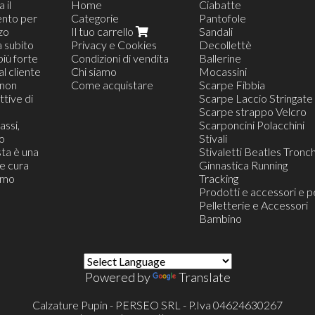
 il
Home
Ciabatte
ento per
Categorie
Pantofole
zzo
Il tuo carrello
Sandali
a subito
Privacy e Cookies
Decollettè
più forte
Condizioni di vendita
Ballerine
al cliente
Chi siamo
Mocassini
(non
Come acquistare
Scarpe Fibbia
tive di
Scarpe Laccio Stringate
Scarpe strappo Velcro
assi,
Scarponcini Polacchini
o
Stivali
ta è una
Stivaletti Beatles Tronch
he cura
Ginnastica Running
iamo
Tracking
Prodotti e accessori e p
Pelletterie e Accessori
Bambino
Powered by
Translate
Calzature Pupin - PERSEO SRL - P.Iva 04624630267