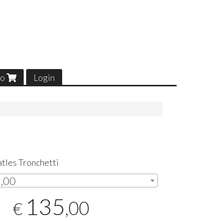
lo
Login
atles Tronchetti
5,00
135
,00
€