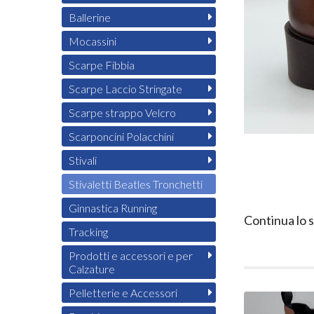
Ballerine
Mocassini
Scarpe Fibbia
Scarpe Laccio Stringate
Scarpe strappo Velcro
Scarponcini Polacchini
Stivali
Stivaletti Beatles Tronchetti
Ginnastica Running
Continua lo 
Tracking
Prodotti e accessori e per
Calzature
Pelletterie e Accessori