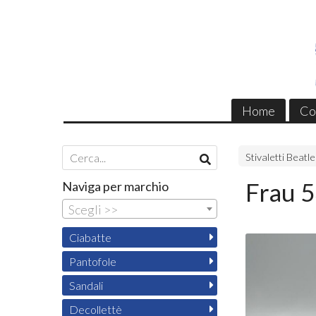
Home
Co
Stivaletti Beatl
Frau 
Naviga per marchio
Scegli >>
Ciabatte
Pantofole
Sandali
Decollettè