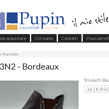
me acquistare
Chi siamo
Contatti
Il tuo carrel
es Tronchetti
53N2 - Bordeaux
Stivaletti Be
36 | € 89