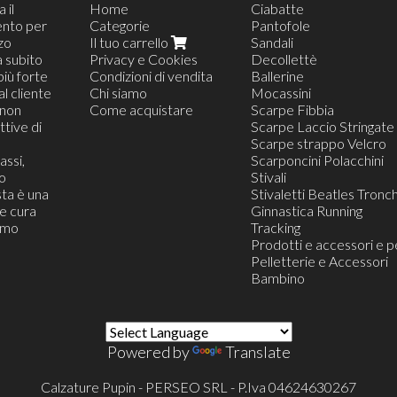
 il
Home
Ciabatte
ento per
Categorie
Pantofole
zzo
Il tuo carrello
Sandali
a subito
Privacy e Cookies
Decollettè
più forte
Condizioni di vendita
Ballerine
al cliente
Chi siamo
Mocassini
(non
Come acquistare
Scarpe Fibbia
tive di
Scarpe Laccio Stringate
Scarpe strappo Velcro
assi,
Scarponcini Polacchini
o
Stivali
ta è una
Stivaletti Beatles Tronch
he cura
Ginnastica Running
iamo
Tracking
Prodotti e accessori e p
Pelletterie e Accessori
Bambino
Powered by
Translate
Calzature Pupin - PERSEO SRL - P.Iva 04624630267