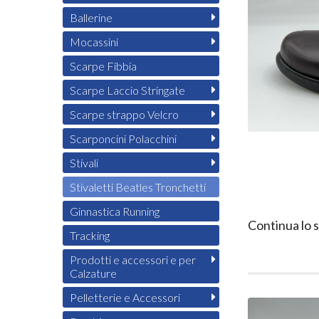
Ballerine
Mocassini
Scarpe Fibbia
Scarpe Laccio Stringate
Scarpe strappo Velcro
Scarponcini Polacchini
Stivali
Stivaletti Beatles Tronchetti
Ginnastica Running
Continua lo 
Tracking
Prodotti e accessori e per
Calzature
Pelletterie e Accessori