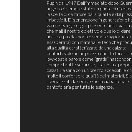
Pupin dal 1947 Dall'immediato dopo Guerra
negozio è sempre stato un punto di riferim
la scelta di calzature dalla qualità e dal pre
imbattibili. Di generazione in generazione h
vari restyling e oggi è presente nella piazza 
che mai! il nostro obiettivo e quello di dare 
una scarpa alla moda e sempre aggiornata 
esasperata) con materiali e tecniche produt
alta qualità caratterizzate da una calzata
confortevole ad un prezzo onesto (prezzi b
low-cost e parole come “gratis” nascondon
sempre brutte sorprese). La nostra propos
calzatura sana con un prezzo accessibile c
molto il confort e la qualità dei materiali. S
specializzati da sempre nella ciabatteria e
pantofoleria per tutte le esigenze.