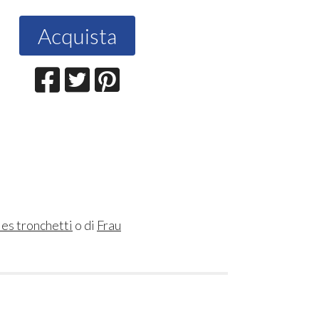
Acquista
les tronchetti
o di
Frau