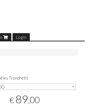
lo
Login
atles Tronchetti
,00
89
,00
€