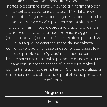
Pupin dal 1947 Dall'immediato dopo Guerra il
negozio è sempre stato un punto di riferimento per
la scelta di calzature dalla qualità e dal prezzo
imbattibili. Di generazione in generazione ha subito
vari restyling e oggi è presente nella piazza più
forte che mai! il nostro obiettivo e quello di dare al
cliente una scarpa alla moda e sempre aggiornata
(non esasperata) con materiali e tecniche produttive
di alta qualità caratterizzate da una calzata
confortevole ad un prezzo onesto (prezzi bassi, low-
cost e parole come “gratis” nascondono sempre
brutte sorprese). La nostra proposta è una calzatura
sana con un prezzo accessibile che cura molto il
confort e la qualità dei materiali. Siamo specializzati
da sempre nella ciabatteria e pantofoleria per tutte
le esigenze.
Negozio
Home