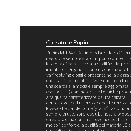
Calzature Pupin
Pupin dal 1947 Dall'immediato dopo Guerra
negozio è sempre stato un punto di riferim
la scelta di calzature dalla qualità e dal pre
imbattibili. Di generazione in generazione h
vari restyling e oggi è presente nella piazza 
che mai! il nostro obiettivo e quello di dare 
una scarpa alla moda e sempre aggiornata 
esasperata) con materiali e tecniche produt
alta qualità caratterizzate da una calzata
confortevole ad un prezzo onesto (prezzi b
low-cost e parole come “gratis” nascondon
sempre brutte sorprese). La nostra propos
calzatura sana con un prezzo accessibile c
molto il confort e la qualità dei materiali. S
specializzati da sempre nella ciabatteria e