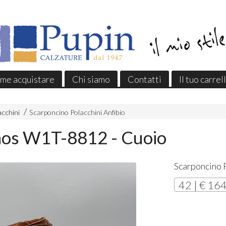
me acquistare
Chi siamo
Contatti
Il tuo carrel
acchini
Scarponcino Polacchini Anfibio
nos W1T-8812 - Cuoio
Scarponcino P
42 | € 16