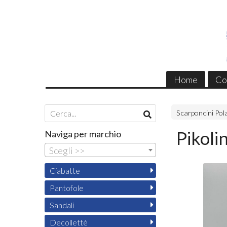
Home
Co
Scarponcini Pol
Pikoli
Naviga per marchio
Scegli >>
Ciabatte
Pantofole
Sandali
Decollettè