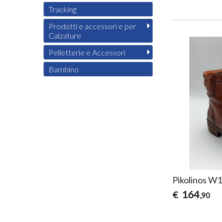
Tracking
Prodotti e accessori e per
Calzature
Pelletterie e Accessori
Bambino
Pikolinos W1
164
€
,90