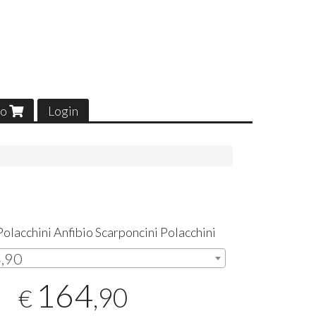
lo
Login
olacchini Anfibio Scarponcini Polacchini
4,90
164
,90
€