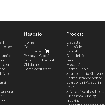
Negozio
Prodotti
 il
Home
Ciabatte
ento per
Categorie
Pantofole
zzo
Il tuo carrello
Sandali
a subito
Privacy e Cookies
Decollettè
più forte
Condizioni di vendita
Ballerine
al cliente
Chi siamo
Mocassini
(non
Come acquistare
Scarpe Fibbia
tive di
Scarpe Laccio Stringate
Scarpe strappo Velcro
assi,
Scarponcini Polacchini
o
Scarponcino Polacchini A
Stivali
ta è una
Scarponcini Polacchini C
Stivaletti Beatles Tronch
he cura
Ginnastica Running
iamo
Tracking
Prodotti e accessori e p