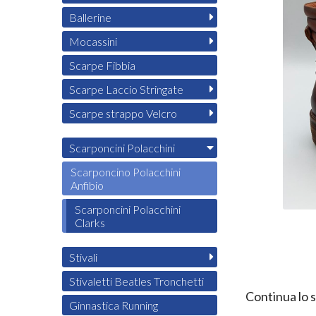
Ballerine
Mocassini
Scarpe Fibbia
Scarpe Laccio Stringate
Scarpe strappo Velcro
Scarponcini Polacchini
Scarponcino Polacchini
Anfibio
Scarponcini Polacchini
Clarks
Stivali
Stivaletti Beatles Tronchetti
Continua lo 
Ginnastica Running