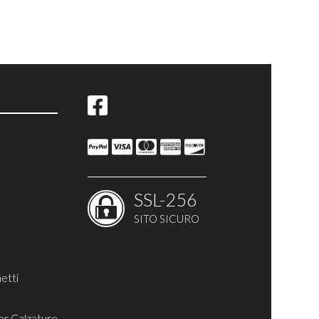
SSL-256
SITO SICURO
nfibio
larks
etti
er Calzature