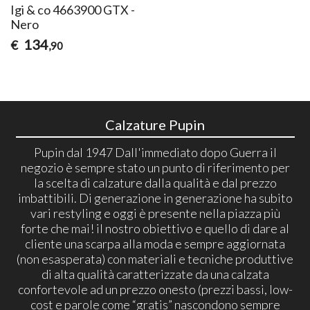
Igi & co 4663900 GTX -
Nero
134
€
,90
Calzature Pupin
Pupin dal 1947 Dall'immediato dopo Guerra il
negozio è sempre stato un punto di riferimento per
la scelta di calzature dalla qualità e dal prezzo
imbattibili. Di generazione in generazione ha subito
vari restyling e oggi è presente nella piazza più
forte che mai! il nostro obiettivo e quello di dare al
cliente una scarpa alla moda e sempre aggiornata
(non esasperata) con materiali e tecniche produttive
di alta qualità caratterizzate da una calzata
confortevole ad un prezzo onesto (prezzi bassi, low-
cost e parole come “gratis” nascondono sempre