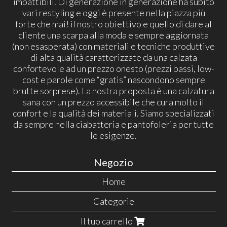
imbattibili. Di generazione in generazione ha subito
vari restyling e oggi è presente nella piazza più
forte che mai! il nostro obiettivo e quello di dare al
cliente una scarpa alla moda e sempre aggiornata
(non esasperata) con materiali e tecniche produttive
di alta qualità caratterizzate da una calzata
confortevole ad un prezzo onesto (prezzi bassi, low-
cost e parole come “gratis” nascondono sempre
brutte sorprese). La nostra proposta è una calzatura
sana con un prezzo accessibile che cura molto il
confort e la qualità dei materiali. Siamo specializzati
da sempre nella ciabatteria e pantofoleria per tutte
le esigenze.
Negozio
Home
Categorie
Il tuo carrello