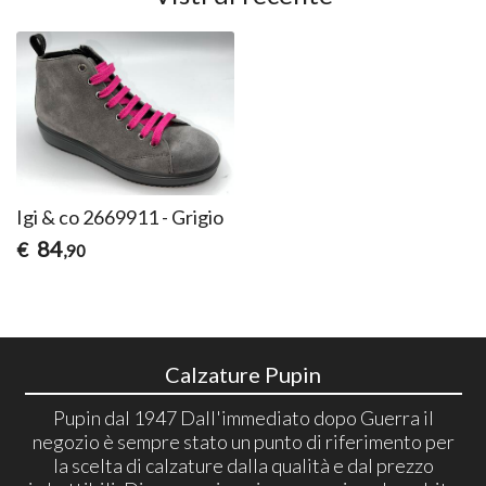
Igi & co 2669911 - Grigio
84
€
,90
Calzature Pupin
Pupin dal 1947 Dall'immediato dopo Guerra il
negozio è sempre stato un punto di riferimento per
la scelta di calzature dalla qualità e dal prezzo