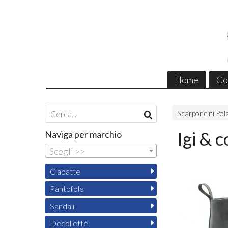
Home
Co
Scarponcini Pol
Igi & 
Naviga per marchio
Scegli >>
Ciabatte
Pantofole
Sandali
Decollettè