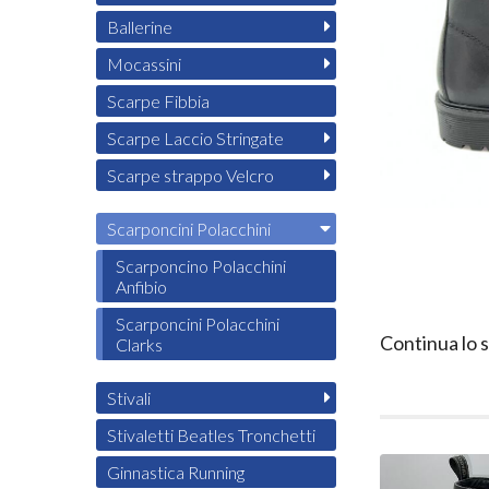
Ballerine
Mocassini
Scarpe Fibbia
Scarpe Laccio Stringate
Scarpe strappo Velcro
Scarponcini Polacchini
Scarponcino Polacchini
Anfibio
Scarponcini Polacchini
Continua lo 
Clarks
Stivali
Stivaletti Beatles Tronchetti
Ginnastica Running