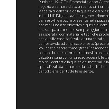
Pupin dal 1947 Dall'immediato dopo Guerra
negozio è sempre stato un punto di riferim
la scelta di calzature dalla qualità e dal pre
imbattibili. Di generazione in generazione h
vari restyling e oggi è presente nella piazza 
che mai! il nostro obiettivo e quello di dare 
una scarpa alla moda e sempre aggiornata 
esasperata) con materiali e tecniche produt
alta qualità caratterizzate da una calzata
confortevole ad un prezzo onesto (prezzi b
low-cost e parole come “gratis” nascondon
sempre brutte sorprese). La nostra propos
calzatura sana con un prezzo accessibile c
molto il confort e la qualità dei materiali. S
specializzati da sempre nella ciabatteria e
pantofoleria per tutte le esigenze.