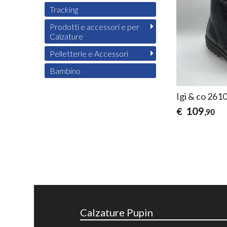
Tracking
Prodotti e accessori e per
Calzature
Pelletterie e Accessori
Bambino
Igi & co 261
109
€
,90
Calzature Pupin