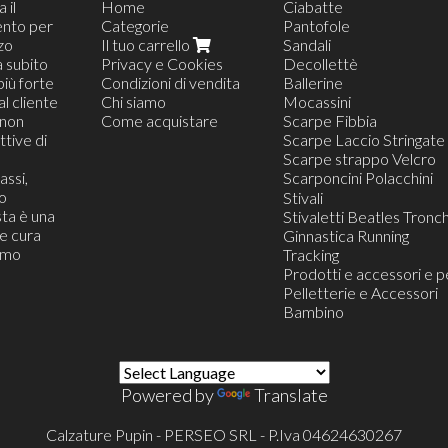
 il
Home
Ciabatte
ento per
Categorie
Pantofole
zzo
Il tuo carrello
Sandali
a subito
Privacy e Cookies
Decollettè
più forte
Condizioni di vendita
Ballerine
al cliente
Chi siamo
Mocassini
(non
Come acquistare
Scarpe Fibbia
tive di
Scarpe Laccio Stringate
Scarpe strappo Velcro
assi,
Scarponcini Polacchini
o
Scarponcino Polacchini A
Stivali
ta è una
Scarponcini Polacchini C
Stivaletti Beatles Tronch
he cura
Ginnastica Running
iamo
Tracking
Prodotti e accessori e p
Pelletterie e Accessori
Bambino
Powered by
Translate
Calzature Pupin - PERSEO SRL - P.Iva 04624630267