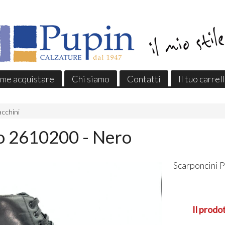
me acquistare
Chi siamo
Contatti
Il tuo carrel
acchini
co 2610200 - Nero
Scarponcini P
Il prodo