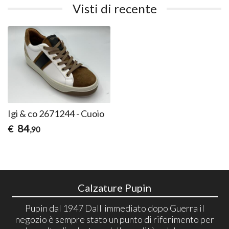
Visti di recente
Igi & co 2671244 - Cuoio
84
€
,90
Calzature Pupin
Pupin dal 1947 Dall'immediato dopo Guerra il
negozio è sempre stato un punto di riferimento per