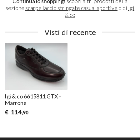
Continua lo shopping!
scopri altri prodotti della
sezione
scarpe laccio stringate casual sportive
o di
Igi
& co
Visti di recente
Igi & co 6615811 GTX -
Marrone
114
€
,90