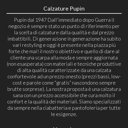
Calzature Pupin
Pupin dal 1947 Dall'immediato dopo Guerra il
negozio è sempre stato un punto di riferimento per
la scelta di calzature dalla qualità e dal prezzo
imbattibili. Di generazione in generazione ha subito
vari restyling e oggi è presente nella piazza più
forte che mai! il nostro obiettivo e quello di dare al
cliente una scarpa alla moda e sempre aggiornata
(non esasperata) con materiali e tecniche produttive
di alta qualità caratterizzate da una calzata
confortevole ad un prezzo onesto (prezzi bassi, low-
cost e parole come “gratis” nascondono sempre
brutte sorprese). La nostra proposta è una calzatura
sana con un prezzo accessibile che cura molto il
confort e la qualità dei materiali. Siamo specializzati
da sempre nella ciabatteria e pantofoleria per tutte
le esigenze.