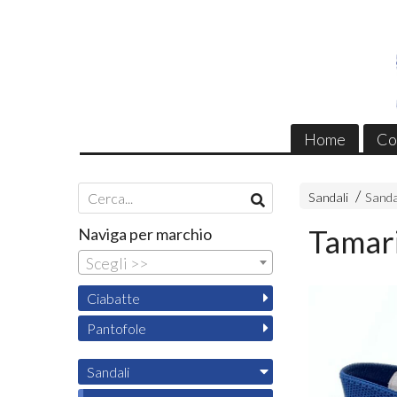
Home
Co
Sandali
Sanda
Tamari
Naviga per marchio
Scegli >>
Ciabatte
Pantofole
Sandali