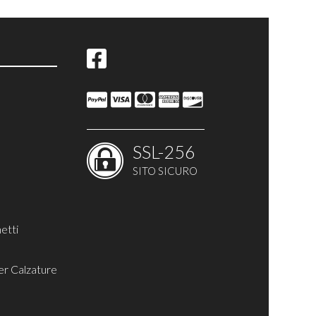
te
SSL-256
SITO SICURO
etti
er Calzature