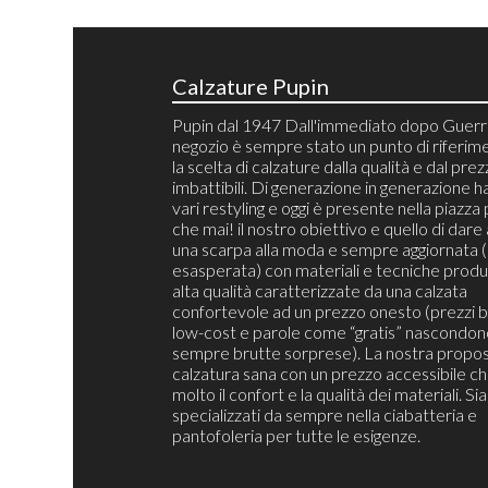
Calzature Pupin
Pupin dal 1947 Dall'immediato dopo Guerra
negozio è sempre stato un punto di riferim
la scelta di calzature dalla qualità e dal pre
imbattibili. Di generazione in generazione h
vari restyling e oggi è presente nella piazza 
che mai! il nostro obiettivo e quello di dare 
una scarpa alla moda e sempre aggiornata 
esasperata) con materiali e tecniche produt
alta qualità caratterizzate da una calzata
confortevole ad un prezzo onesto (prezzi b
low-cost e parole come “gratis” nascondon
sempre brutte sorprese). La nostra propos
calzatura sana con un prezzo accessibile c
molto il confort e la qualità dei materiali. S
specializzati da sempre nella ciabatteria e
pantofoleria per tutte le esigenze.