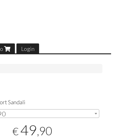
lo
Login
ort Sandali
,90
49
,90
€