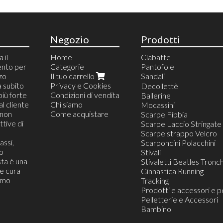
Negozio
Prodotti
 il
Home
Ciabatte
ento per
Categorie
Pantofole
zzo
Il tuo carrello
Sandali
a subito
Privacy e Cookies
Sandalo Classico Elegan
Decollettè
più forte
Condizioni di vendita
Sandalo Vari
Ballerine
al cliente
Chi siamo
Sandalo Sportivo
Mocassini
(non
Come acquistare
Sandalo Confort
Scarpe Fibbia
tive di
Sandalo Mare
Scarpe Laccio Stringate
Sandalo Moda Trandy
Scarpe strappo Velcro
assi,
Sandalo Gioiello
Scarponcini Polacchini
o
Sandalo Shanel
Stivali
ta è una
Sandalo Sabot
Stivaletti Beatles Tronch
he cura
Sandalo Infradito
Ginnastica Running
iamo
Sandalo Campesina
Tracking
Prodotti e accessori e p
Pelletterie e Accessori
Bambino