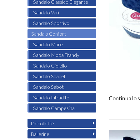
Sandalo Classico Elegante
Sandalo Vari
Sandalo Sportivo
Sandalo Confort
Sandalo Mare
Sandalo Moda Trandy
Sandalo Gioiello
Sandalo Shanel
Sandalo Sabot
Sandalo Infradito
Continua lo 
Sandalo Campesina
Decollettè
Ballerine