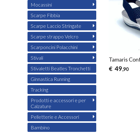
Mocassini
Scarpe Fibbia
Scarpe Laccio Stringate
Scarpe strappo Velcro
Scarponcini Polacchini
Stivali
Tamaris Conf
49
€
Stivaletti Beatles Tronchetti
,90
Ginnastica Running
Tracking
Prodotti e accessori e per
Calzature
Pelletterie e Accessori
Bambino