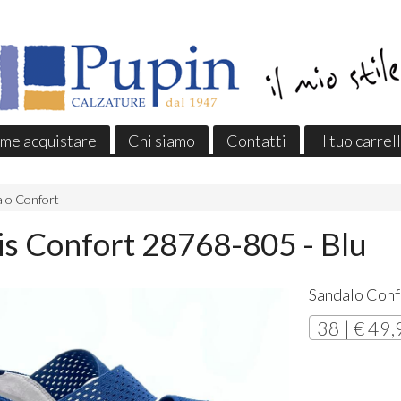
me acquistare
Chi siamo
Contatti
Il tuo carrel
lo Confort
s Confort 28768-805 - Blu
Sandalo Conf
38 | € 49