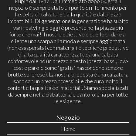
Pupin dal 1947 Dall'immediato dopo Guerra il
negozio è sempre stato un punto di riferimento per
la scelta di calzature dalla qualità e dal prezzo
imbattibili. Di generazione in generazione ha subito
vari restyling e oggi è presente nella piazza più
forte che mai! il nostro obiettivo e quello di dare al
cliente una scarpa alla moda e sempre aggiornata
(non esasperata) con materiali e tecniche produttive
di alta qualità caratterizzate da una calzata
confortevole ad un prezzo onesto (prezzi bassi, low-
cost e parole come “gratis” nascondono sempre
brutte sorprese). La nostra proposta è una calzatura
sana con un prezzo accessibile che cura molto il
confort e la qualità dei materiali. Siamo specializzati
da sempre nella ciabatteria e pantofoleria per tutte
le esigenze.
Negozio
Home