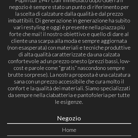
Pupin dal 1947 Dall'immediato dopo Guerra il
negozio è sempre stato un punto di riferimento per
la scelta di calzature dalla qualità e dal prezzo
imbattibili. Di generazione in generazione ha subito
vari restyling e oggi è presente nella piazza più
forte che mai! il nostro obiettivo e quello di dare al
cliente una scarpa alla moda e sempre aggiornata
(non esasperata) con materiali e tecniche produttive
di alta qualità caratterizzate da una calzata
confortevole ad un prezzo onesto (prezzi bassi, low-
cost e parole come “gratis” nascondono sempre
brutte sorprese). La nostra proposta è una calzatura
sana con un prezzo accessibile che cura molto il
confort e la qualità dei materiali. Siamo specializzati
da sempre nella ciabatteria e pantofoleria per tutte
le esigenze.
Negozio
Home