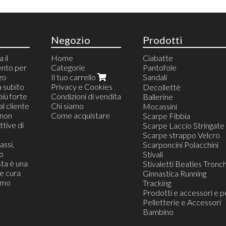
Negozio
Prodotti
 il
Home
Ciabatte
ento per
Categorie
Pantofole
zzo
Il tuo carrello
Sandali
a subito
Privacy e Cookies
Sandalo Classico Elegan
Decollettè
più forte
Condizioni di vendita
Sandalo Vari
Ballerine
al cliente
Chi siamo
Sandalo Sportivo
Mocassini
(non
Come acquistare
Sandalo Confort
Scarpe Fibbia
tive di
Sandalo Mare
Scarpe Laccio Stringate
Sandalo Moda Trandy
Scarpe strappo Velcro
assi,
Sandalo Gioiello
Scarponcini Polacchini
o
Sandalo Shanel
Stivali
ta è una
Sandalo Sabot
Stivaletti Beatles Tronch
he cura
Sandalo Infradito
Ginnastica Running
iamo
Sandalo Campesina
Tracking
Prodotti e accessori e p
Pelletterie e Accessori
Bambino