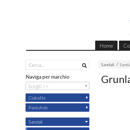
Home
Co
Sandali
Sanda
Grunl
Naviga per marchio
Scegli >>
Ciabatte
Pantofole
Sandali