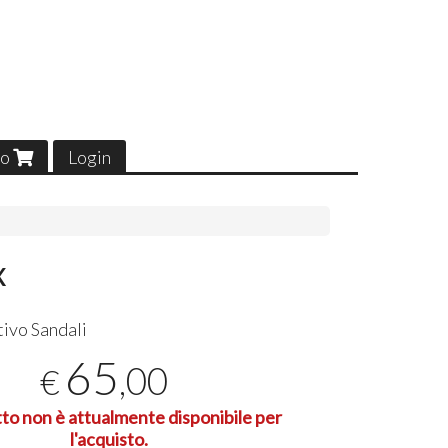
lo
Login
x
tivo Sandali
65
,00
€
tto non è attualmente disponibile per
l'acquisto.