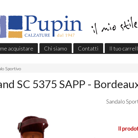
me acquistare
Chi siamo
Contatti
Il tuo carrel
lo Sportivo
and SC 5375 SAPP - Bordeau
Sandalo Spor
Il prodo