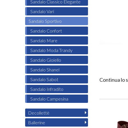
Sandalo Classico Elegante
Sandalo Vari
Sandalo Sportivo
Sandalo Confort
Sandalo Mare
Sandalo Moda Trandy
Sandalo Gioiello
Sandalo Shanel
Sandalo Sabot
Continua lo 
Sandalo Infradito
Sandalo Campesina
Decollettè
Ballerine