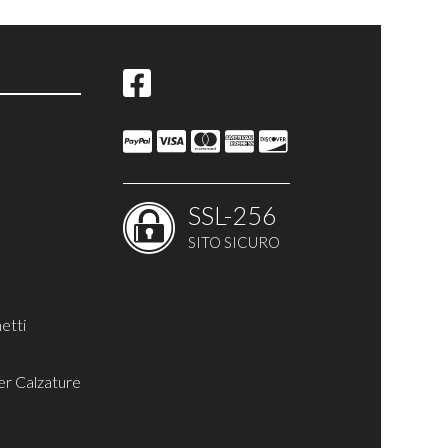
te
SSL-256
SITO SICURO
etti
er Calzature