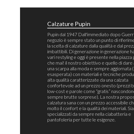
Calzature Pupin
Pupin dal 1947 Dall'immediato dopo Guerra
negozio è sempre stato un punto di riferim
la scelta di calzature dalla qualità e dal pre
imbattibili. Di generazione in generazione h
vari restyling e oggi è presente nella piazza 
che mai! il nostro obiettivo e quello di dare 
una scarpa alla moda e sempre aggiornata 
esasperata) con materiali e tecniche produt
alta qualità caratterizzate da una calzata
confortevole ad un prezzo onesto (prezzi b
low-cost e parole come “gratis” nascondon
sempre brutte sorprese). La nostra propos
calzatura sana con un prezzo accessibile c
molto il confort e la qualità dei materiali. S
specializzati da sempre nella ciabatteria e
pantofoleria per tutte le esigenze.