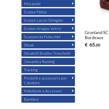
Mocassini
Scarpe Fibbia
Scarpe Laccio Stringate
Scarpe strappo Velcro
Grunland SC
Scarponcini Polacchini
Bordeaux
65
€
Stivali
,00
Stivaletti Beatles Tronchetti
Ginnastica Running
Tracking
Prodotti e accessori e per
Calzature
Pelletterie e Accessori
Bambino