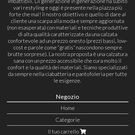
imbattibili. Di generazione in generazione ha subito
vari restyling e oggi è presente nella piazza più
forte che mai! il nostro obiettivo e quello di dare al
cliente una scarpa alla moda e sempre aggiornata
(non esasperata) con materiali e tecniche produttive
di alta qualità caratterizzate da una calzata
confortevole ad un prezzo onesto (prezzi bassi, low-
cost e parole come “gratis” nascondono sempre
brutte sorprese). La nostra proposta è una calzatura
sana con un prezzo accessibile che cura molto il
confort e la qualità dei materiali. Siamo specializzati
da sempre nella ciabatteria e pantofoleria per tutte
le esigenze.
Negozio
Home
Categorie
Il tuo carrello