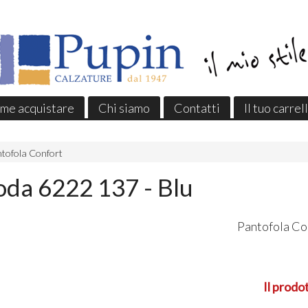
me acquistare
Chi siamo
Contatti
Il tuo carrel
tofola Confort
da 6222 137 - Blu
Pantofola Co
Il prodo