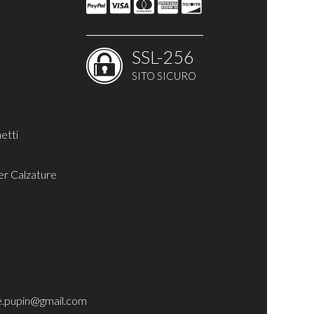
SSL-256
o
SITO SICURO
etti
er Calzature
e.pupin@gmail.com