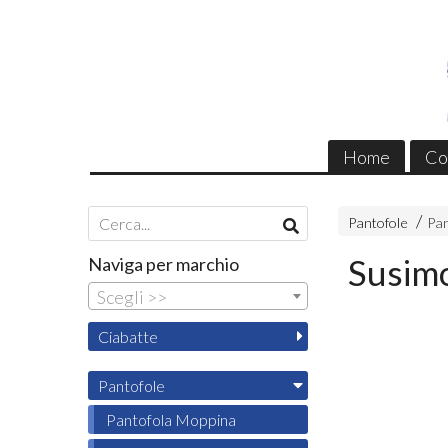
Home
Co
Pantofole
Pan
Susimo
Naviga per marchio
Scegli >>
Ciabatte
Pantofole
Pantofola Moppina