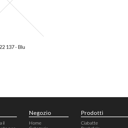
2 137 - Blu
Negozio
Prodotti
 il
Home
Ciabatte