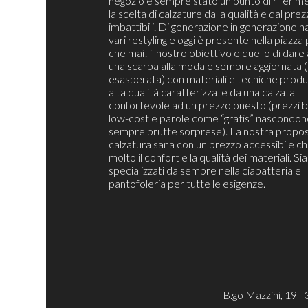
negozio è sempre stato un punto di riferim
la scelta di calzature dalla qualità e dal pre
imbattibili. Di generazione in generazione h
vari restyling e oggi è presente nella piazza 
che mai! il nostro obiettivo e quello di dare 
una scarpa alla moda e sempre aggiornata 
esasperata) con materiali e tecniche produt
alta qualità caratterizzate da una calzata
confortevole ad un prezzo onesto (prezzi b
low-cost e parole come “gratis” nascondon
sempre brutte sorprese). La nostra propos
calzatura sana con un prezzo accessibile c
molto il confort e la qualità dei materiali. S
specializzati da sempre nella ciabatteria e
pantofoleria per tutte le esigenze.
B.go Mazzini, 19 