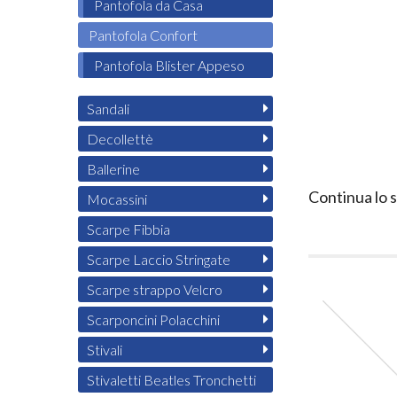
Pantofola da Casa
Pantofola Confort
Pantofola Blister Appeso
Sandali
Decollettè
Ballerine
Continua lo 
Mocassini
Scarpe Fibbia
Scarpe Laccio Stringate
Scarpe strappo Velcro
Scarponcini Polacchini
Stivali
Stivaletti Beatles Tronchetti