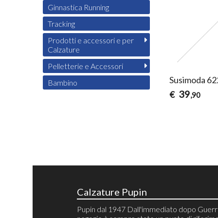
Ginnastica Running
Tracking
Prodotti e accessori e per
Calzature
Pelletterie e Accessori
Susimoda 622
Bambino
39
€
,90
Calzature Pupin
Pupin dal 1947 Dall'immediato dopo Guerra