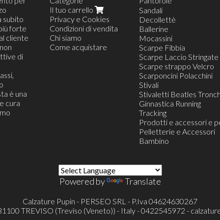
ento per
Categorie
Pantofole
zzo
Il tuo carrello
Pantofola Moppina
Sandali
a subito
Privacy e Cookies
Pantofola da Casa
Decollettè
più forte
Condizioni di vendita
Pantofola Confort
Ballerine
al cliente
Chi siamo
Pantofola Blister Appes
Mocassini
(non
Come acquistare
Scarpe Fibbia
tive di
Scarpe Laccio Stringate
Scarpe strappo Velcro
assi,
Scarponcini Polacchini
o
Stivali
ta è una
Stivaletti Beatles Tronch
he cura
Ginnastica Running
iamo
Tracking
Prodotti e accessori e p
Pelletterie e Accessori
Bambino
Powered by
Translate
Calzature Pupin - PERSEO SRL - P.Iva 04624630267
- 31100 TREVISO (Treviso (Veneto)) - Italy - 0422545972 -
calzatur