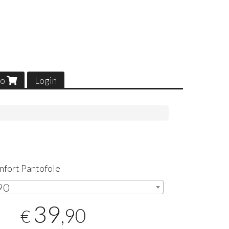
lo
Login
nfort Pantofole
,90
39
,90
€