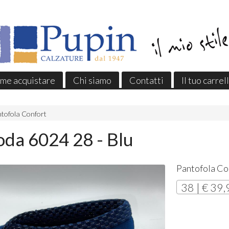
me acquistare
Chi siamo
Contatti
Il tuo carrel
tofola Confort
da 6024 28 - Blu
Pantofola Co
38 | € 39