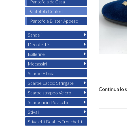
Pantofola da Casa
Pantofola Confort
Pantofola Blister Appeso
Sandali
Decollettè
Ballerine
Mocassini
Scarpe Fibbia
Scarpe Laccio Stringate
Continua lo 
Scarpe strappo Velcro
Scarponcini Polacchini
Stivali
Stivaletti Beatles Tronchetti