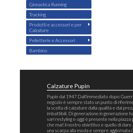
Ginnastica Running
Tracking
Prodotti e accessori e per
Calzature
Pelletterie e Accessori
Bambino
Calzature Pupin
Pupin dal 1947 Dall'immediato dopo Guerra
negozio è sempre stato un punto di riferim
la scelta di calzature dalla qualità e dal pre
imbattibili. Di generazione in generazione h
vari restyling e oggi è presente nella piazza 
che mai! il nostro obiettivo e quello di dare 
una scarpa alla moda e sempre aggiornata 