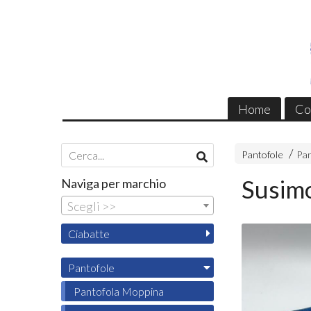
Home
Co
Pantofole
Pan
Susimo
Naviga per marchio
Scegli >>
Ciabatte
Pantofole
Pantofola Moppina