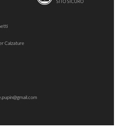
SITO SICURO
etti
er Calzature
e.pupin@gmail.com