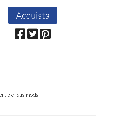
Acquista
ort
o di
Susimoda