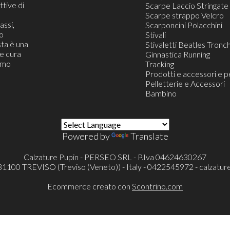
tive di
Scarpe Laccio Stringate
Scarpe strappo Velcro
assi,
Scarponcini Polacchini
o
Stivali
ta è una
Stivaletti Beatles Tronch
he cura
Ginnastica Running
iamo
Tracking
Prodotti e accessori e p
Pelletterie e Accessori
Bambino
Powered by
Translate
Calzature Pupin - PERSEO SRL - P.Iva 04624630267
- 31100 TREVISO (Treviso (Veneto)) - Italy - 0422545972 -
calzatur
Ecommerce creato con
Scontrino.com