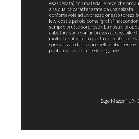
esasperata) con materiali e tecniche produt
alta qualità caratterizzate da una calzata
confortevole ad un prezzo onesto (prezzi b
low-cost e parole come “gratis” nascondon
sempre brutte sorprese). La nostra propos
calzatura sana con un prezzo accessibile c
molto il confort e la qualità dei materiali. S
specializzati da sempre nella ciabatteria e
pantofoleria per tutte le esigenze.
B.go Mazzini, 19 