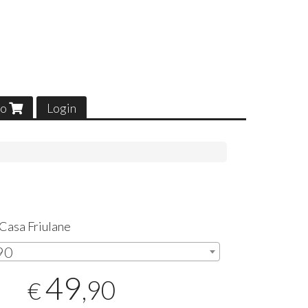
lo
Login
 Casa Friulane
,90
49
,90
€