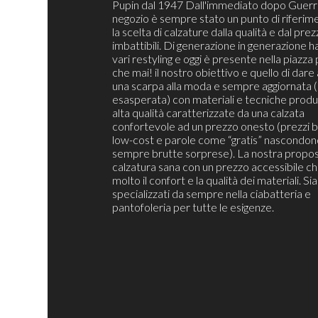
Pupin dal 1947 Dall'immediato dopo Guerra
negozio è sempre stato un punto di riferim
la scelta di calzature dalla qualità e dal pre
imbattibili. Di generazione in generazione h
vari restyling e oggi è presente nella piazza 
che mai! il nostro obiettivo e quello di dare 
una scarpa alla moda e sempre aggiornata 
esasperata) con materiali e tecniche produt
alta qualità caratterizzate da una calzata
confortevole ad un prezzo onesto (prezzi b
low-cost e parole come “gratis” nascondon
sempre brutte sorprese). La nostra propos
calzatura sana con un prezzo accessibile c
molto il confort e la qualità dei materiali. S
specializzati da sempre nella ciabatteria e
pantofoleria per tutte le esigenze.