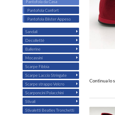
Pantofola da Casa
Pantofola Confort
Pantofola Blister Appeso
Sandali
Decollettè
Ballerine
Mocassini
Scarpe Fibbia
Scarpe Laccio Stringate
Continua lo 
Scarpe strappo Velcro
Scarponcini Polacchini
Stivali
Stivaletti Beatles Tronchetti