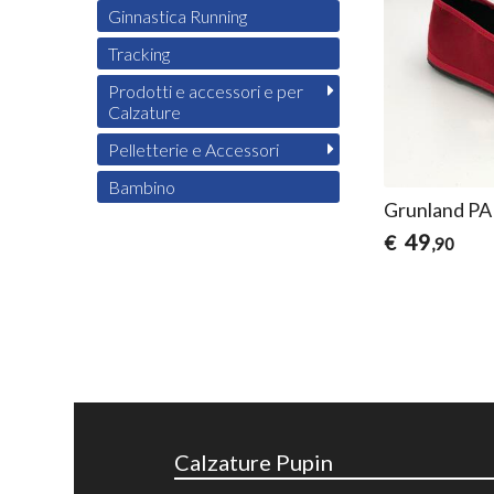
Ginnastica Running
Tracking
Prodotti e accessori e per
Calzature
Pelletterie e Accessori
Bambino
Grunland PA
49
€
,90
Calzature Pupin