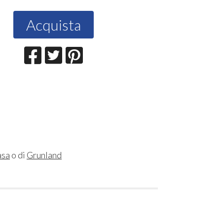
Acquista
asa
o di
Grunland