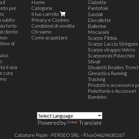
 il
Home
Ciabatte
ento per
Categorie
Pantofole
zzo
Il tuo carrello
Pantofola Moppina
Sandali
a subito
Privacy e Cookies
Pantofola da Casa
Decollettè
più forte
Condizioni di vendita
Pantofola Confort
Ballerine
al cliente
Chi siamo
Pantofola Blister Appes
Mocassini
(non
Come acquistare
Scarpe Fibbia
tive di
Scarpe Laccio Stringate
Scarpe strappo Velcro
assi,
Scarponcini Polacchini
o
Stivali
ta è una
Stivaletti Beatles Tronch
he cura
Ginnastica Running
iamo
Tracking
Prodotti e accessori e p
Pelletterie e Accessori
Bambino
Powered by
Translate
Calzature Pupin - PERSEO SRL - P.Iva 04624630267