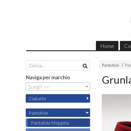
Home
Co
Pantofole
Pan
Grunl
Naviga per marchio
Scegli >>
Ciabatte
Pantofole
Pantofola Moppina