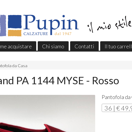
me acquistare
Chi siamo
Contatti
Il tuo carrel
tofola da Casa
and PA 1144 MYSE - Rosso
Pantofola da
36 | € 49