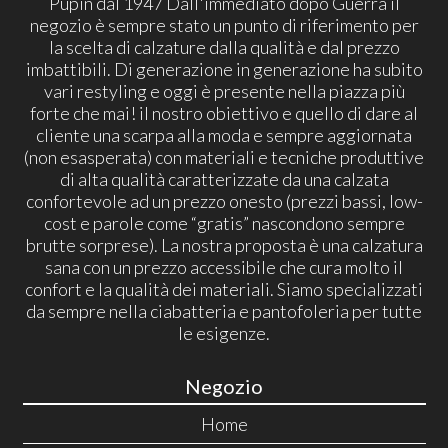
Pupin dal 1947 Dall'immediato dopo Guerra il
negozio è sempre stato un punto di riferimento per
la scelta di calzature dalla qualità e dal prezzo
imbattibili. Di generazione in generazione ha subito
vari restyling e oggi è presente nella piazza più
forte che mai! il nostro obiettivo e quello di dare al
cliente una scarpa alla moda e sempre aggiornata
(non esasperata) con materiali e tecniche produttive
di alta qualità caratterizzate da una calzata
confortevole ad un prezzo onesto (prezzi bassi, low-
cost e parole come “gratis” nascondono sempre
brutte sorprese). La nostra proposta è una calzatura
sana con un prezzo accessibile che cura molto il
confort e la qualità dei materiali. Siamo specializzati
da sempre nella ciabatteria e pantofoleria per tutte
le esigenze.
Negozio
Home