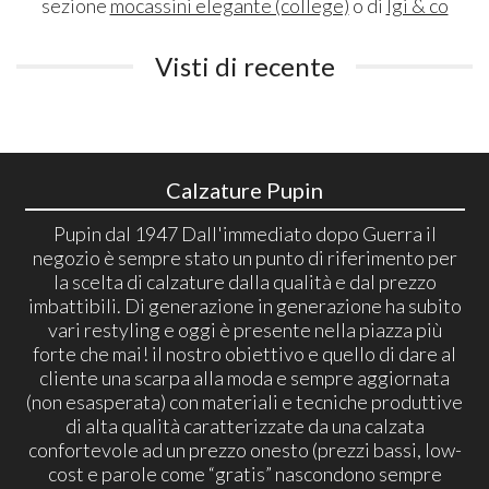
sezione
mocassini elegante (college)
o di
Igi & co
Visti di recente
Calzature Pupin
Pupin dal 1947 Dall'immediato dopo Guerra il
negozio è sempre stato un punto di riferimento per
la scelta di calzature dalla qualità e dal prezzo
imbattibili. Di generazione in generazione ha subito
vari restyling e oggi è presente nella piazza più
forte che mai! il nostro obiettivo e quello di dare al
cliente una scarpa alla moda e sempre aggiornata
(non esasperata) con materiali e tecniche produttive
di alta qualità caratterizzate da una calzata
confortevole ad un prezzo onesto (prezzi bassi, low-
cost e parole come “gratis” nascondono sempre