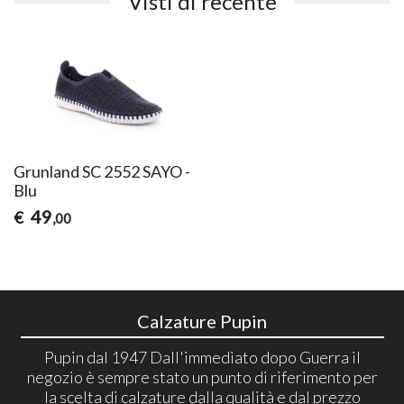
Visti di recente
Grunland SC 2552 SAYO -
Blu
49
€
,00
Calzature Pupin
Pupin dal 1947 Dall'immediato dopo Guerra il
negozio è sempre stato un punto di riferimento per
la scelta di calzature dalla qualità e dal prezzo