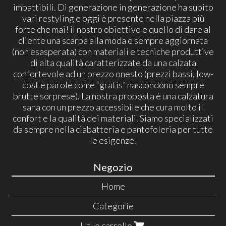
imbattibili. Di generazione in generazione ha subito
vari restyling e oggi è presente nella piazza più
forte che mai! il nostro obiettivo e quello di dare al
cliente una scarpa alla moda e sempre aggiornata
(non esasperata) con materiali e tecniche produttive
di alta qualità caratterizzate da una calzata
confortevole ad un prezzo onesto (prezzi bassi, low-
cost e parole come “gratis” nascondono sempre
brutte sorprese). La nostra proposta è una calzatura
sana con un prezzo accessibile che cura molto il
confort e la qualità dei materiali. Siamo specializzati
da sempre nella ciabatteria e pantofoleria per tutte
le esigenze.
Negozio
Home
Categorie
Il tuo carrello