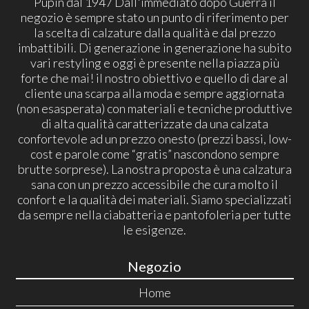
Pupin dal 1947 Dall'immediato dopo Guerra il
negozio è sempre stato un punto di riferimento per
la scelta di calzature dalla qualità e dal prezzo
imbattibili. Di generazione in generazione ha subito
vari restyling e oggi è presente nella piazza più
forte che mai! il nostro obiettivo e quello di dare al
cliente una scarpa alla moda e sempre aggiornata
(non esasperata) con materiali e tecniche produttive
di alta qualità caratterizzate da una calzata
confortevole ad un prezzo onesto (prezzi bassi, low-
cost e parole come “gratis” nascondono sempre
brutte sorprese). La nostra proposta è una calzatura
sana con un prezzo accessibile che cura molto il
confort e la qualità dei materiali. Siamo specializzati
da sempre nella ciabatteria e pantofoleria per tutte
le esigenze.
Negozio
Home