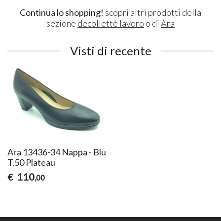
Continua lo shopping!
scopri altri prodotti della
sezione
decollettè lavoro
o di
Ara
Visti di recente
Ara 13436-34 Nappa - Blu
T.50 Plateau
110
€
,00