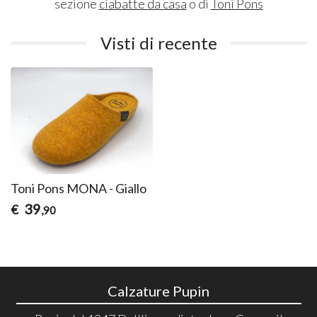
sezione
ciabatte da casa
o di
Toni Pons
Visti di recente
Toni Pons MONA - Giallo
39
€
,90
Calzature Pupin