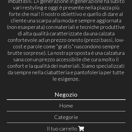
imbattibili. Di generazione in generazione ha subito
vari restyling e oggi è presente nella piazza più
forte che mai! il nostro obiettivo e quello di dare al
cliente una scarpa alla moda e sempre aggiornata
(non esasperata) con materiali e tecniche produttive
di alta qualità caratterizzate da una calzata
confortevole ad un prezzo onesto (prezzi bassi, low-
cost e parole come “gratis” nascondono sempre
brutte sorprese). La nostra proposta è una calzatura
sana con un prezzo accessibile che cura molto il
confort e la qualità dei materiali. Siamo specializzati
da sempre nella ciabatteria e pantofoleria per tutte
le esigenze.
Negozio
Home
Categorie
Il tuo carrello