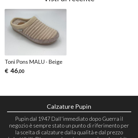
Toni Pons MALU - Beige
46
€
,00
Calzature Pupin
Pupin dal 1947 Dall'immediato dopo Guerra il
negozio è sempre stato un punto di riferimento per
la scelta di calzature dalla qualità e dal prezzo