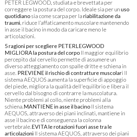
PETER LEGWOOD, studiata e brevettata per
correggere la postura del corpo. Ideale sia per un
uso
quotidiano
sia come scarpa per la
riabilitazione da
traumi
, riduce l’affaticamento muscolare mantenendo
in asse il bacino in modo da caricare meno le
articolazioni.
5 ragioni per scegliere
PETERLEGWOOD
MIGLIORA la postura del corpo
Il maggior equilibrio
percepito dal cervello permette di assumere un
diverso atteggiamento con spalle dritte e schiena in
asse.
PREVIENE il rischio di contratture muscolar
i Il
sistema AEQUOS aumenta la superficie di appoggio
del piede, migliora la qualità dell'equilibrio e libera il
cervello dal bisogno di contrarre la muscolatura.
Niente problemi al collo, niente problemi alla
schiena.
MANTIENE in asse il bacino
Il sistema
AEQUOS, attraverso dei piani inclinati, mantiene in
asse il bacino e di conseguenza la colonna
vertebrale.
EVITA le rotazioni fuori asse
tra le
articolazioni
Il sistema AEQUOS, attraverso dei piani