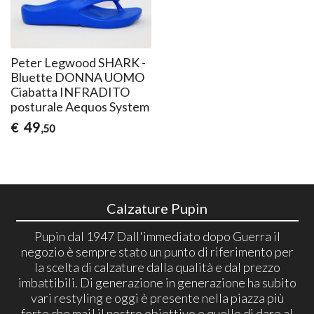
Peter Legwood SHARK -
Bluette DONNA UOMO
Ciabatta INFRADITO
posturale Aequos System
49
€
,50
Calzature Pupin
Pupin dal 1947 Dall'immediato dopo Guerra il
negozio è sempre stato un punto di riferimento per
la scelta di calzature dalla qualità e dal prezzo
imbattibili. Di generazione in generazione ha subito
vari restyling e oggi è presente nella piazza più
forte che mai! il nostro obiettivo e quello di dare al