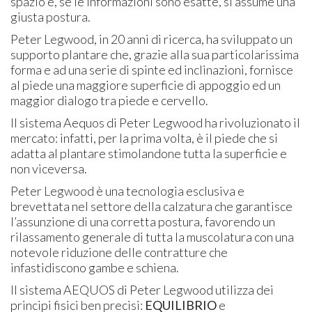
spazio e, se le informazioni sono esatte, si assume una
giusta postura.
Peter Legwood, in 20 anni di ricerca, ha sviluppato un
supporto plantare che, grazie alla sua particolarissima
forma e ad una serie di spinte ed inclinazioni, fornisce
al piede una maggiore superficie di appoggio ed un
maggior dialogo tra piede e cervello.
Il sistema Aequos di Peter Legwood ha rivoluzionato il
mercato: infatti, per la prima volta, è il piede che si
adatta al plantare stimolandone tutta la superficie e
non viceversa.
Peter Legwood è una tecnologia esclusiva e
brevettata nel settore della calzatura che garantisce
l’assunzione di una corretta postura, favorendo un
rilassamento generale di tutta la muscolatura con una
notevole riduzione delle contratture che
infastidiscono gambe e schiena.
Il sistema AEQUOS di Peter Legwood utilizza dei
principi fisici ben precisi:
EQUILIBRIO
e