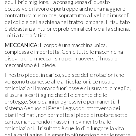
equilibrio migliore. La conseguenza di questo
eccessivo di lavoro è purtroppo anche una maggiore
contrattura muscolare, soprattutto a livello di muscoli
del collo e della schiena nel tratto lombare. Il risultato
è abbastanza intuibile: problemi al collo e alla schiena,
uniti a tanta fatica.
MECCANICA:
Il corpo è una macchina unica,
complessa e imperfetta. Come tutte le macchine ha
bisogno di un meccanismo per muoversi, il nostro
meccanismo è il piede.
Il nostro piede, in carico, subisce delle rotazioni che
vengono trasmesse alle articolazioni. Le nostre
articolazioni lavorano fuori asse e si usurano, o meglio,
si usura la cartilagine che è l’elemento che le
protegge. Sono danni progressivi e permanenti. Il
sistema Aequos di Peter Legwood, attraverso dei
piani inclinati, non permette al piede di ruotare sotto
carico, mantenendo in asse il movimento tra le
articolazioni. Il risultato è quello di allungare la vita
della cartilagine, l’elemento più prezioso per le nostre