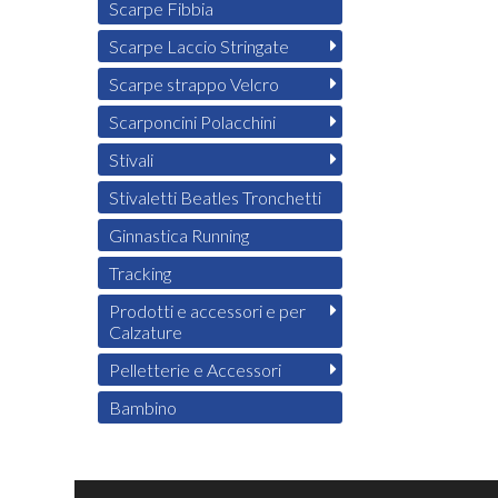
Scarpe Fibbia
Scarpe Laccio Stringate
Scarpe strappo Velcro
Scarponcini Polacchini
Stivali
Stivaletti Beatles Tronchetti
Ginnastica Running
Tracking
Prodotti e accessori e per
Calzature
Pelletterie e Accessori
Bambino