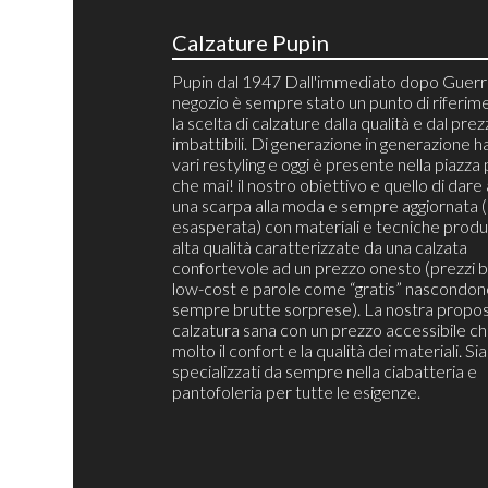
Calzature Pupin
Pupin dal 1947 Dall'immediato dopo Guerra
negozio è sempre stato un punto di riferim
la scelta di calzature dalla qualità e dal pre
imbattibili. Di generazione in generazione h
vari restyling e oggi è presente nella piazza 
che mai! il nostro obiettivo e quello di dare 
una scarpa alla moda e sempre aggiornata 
esasperata) con materiali e tecniche produt
alta qualità caratterizzate da una calzata
confortevole ad un prezzo onesto (prezzi b
low-cost e parole come “gratis” nascondon
sempre brutte sorprese). La nostra propos
calzatura sana con un prezzo accessibile c
molto il confort e la qualità dei materiali. S
specializzati da sempre nella ciabatteria e
pantofoleria per tutte le esigenze.