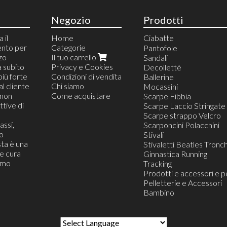
Negozio
Prodotti
 il
Home
Ciabatte
ento per
Categorie
Ciabatte da Camera
Pantofole
zzo
Il tuo carrello
Ciabatte Blister Appeso
Sandali
a subito
Privacy e Cookies
Ciabatte da Casa
Decollettè
più forte
Condizioni di vendita
Ciabatte da Mare e pisc
Ballerine
al cliente
Chi siamo
Ciabatte da Lavoro
Mocassini
(non
Come acquistare
Ciabatte Infradito
Scarpe Fibbia
tive di
Ciabatte Confort
Scarpe Laccio Stringate
Ciabatte da Viaggio
Scarpe strappo Velcro
assi,
Ciabatte Zoccolo
Scarponcini Polacchini
o
Ciabatte Moda Trandy
Stivali
ta è una
Stivaletti Beatles Tronch
he cura
Ginnastica Running
iamo
Tracking
Prodotti e accessori e p
Pelletterie e Accessori
Bambino