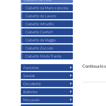
Ciabatte da Mare e piscina
Ciabatte da Lavoro
Ciabatte Infradito
Ciabatte Confort
Ciabatte da Viaggio
Ciabatte Zoccolo
Ciabatte Moda Trandy
Continua lo 
Pantofole
Sandali
Decollettè
Ballerine
Mocassini