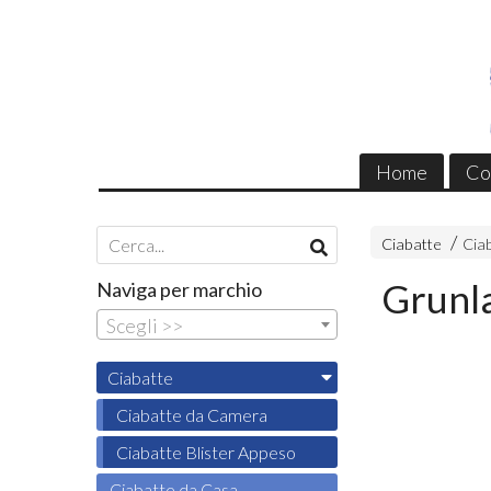
Home
Co
Ciabatte
Cia
Grunl
Naviga per marchio
Scegli >>
Ciabatte
Ciabatte da Camera
Ciabatte Blister Appeso
Ciabatte da Casa