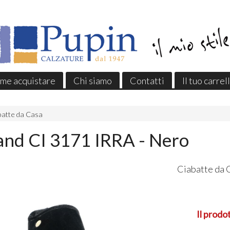
me acquistare
Chi siamo
Contatti
Il tuo carrel
batte da Casa
and CI 3171 IRRA - Nero
Ciabatte da 
Il prodo