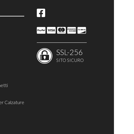
ina
SSL-256
SITO SICURO
etti
er Calzature