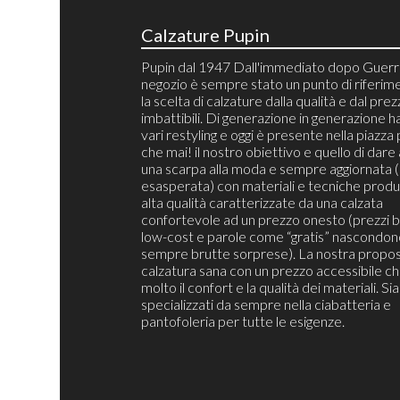
Calzature Pupin
Pupin dal 1947 Dall'immediato dopo Guerra
negozio è sempre stato un punto di riferim
la scelta di calzature dalla qualità e dal pre
imbattibili. Di generazione in generazione h
vari restyling e oggi è presente nella piazza 
che mai! il nostro obiettivo e quello di dare 
una scarpa alla moda e sempre aggiornata 
esasperata) con materiali e tecniche produt
alta qualità caratterizzate da una calzata
confortevole ad un prezzo onesto (prezzi b
low-cost e parole come “gratis” nascondon
sempre brutte sorprese). La nostra propos
calzatura sana con un prezzo accessibile c
molto il confort e la qualità dei materiali. S
specializzati da sempre nella ciabatteria e
pantofoleria per tutte le esigenze.