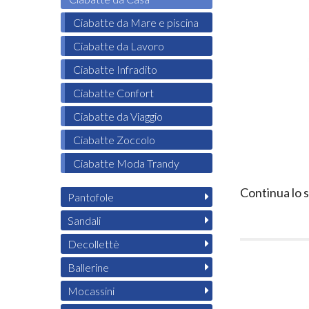
Ciabatte da Mare e piscina
Ciabatte da Lavoro
Ciabatte Infradito
Ciabatte Confort
Ciabatte da Viaggio
Ciabatte Zoccolo
Ciabatte Moda Trandy
Continua lo 
Pantofole
Sandali
Decollettè
Ballerine
Mocassini