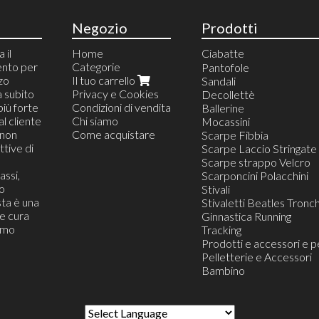
Negozio
Prodotti
 il
Home
Ciabatte
ento per
Categorie
Ciabatte da Camera
Pantofole
zzo
Il tuo carrello
Ciabatte Blister Appeso
Sandali
a subito
Privacy e Cookies
Ciabatte da Casa
Decollettè
più forte
Condizioni di vendita
Ciabatte da Mare e pisc
Ballerine
al cliente
Chi siamo
Ciabatte da Lavoro
Mocassini
(non
Come acquistare
Ciabatte Infradito
Scarpe Fibbia
tive di
Ciabatte Confort
Scarpe Laccio Stringate
Ciabatte da Viaggio
Scarpe strappo Velcro
assi,
Ciabatte Zoccolo
Scarponcini Polacchini
o
Ciabatte Moda Trandy
Stivali
ta è una
Stivaletti Beatles Tronch
he cura
Ginnastica Running
iamo
Tracking
Prodotti e accessori e p
Pelletterie e Accessori
Bambino