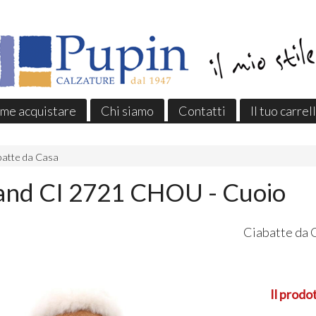
me acquistare
Chi siamo
Contatti
Il tuo carrel
batte da Casa
and CI 2721 CHOU - Cuoio
Ciabatte da 
Il prodo