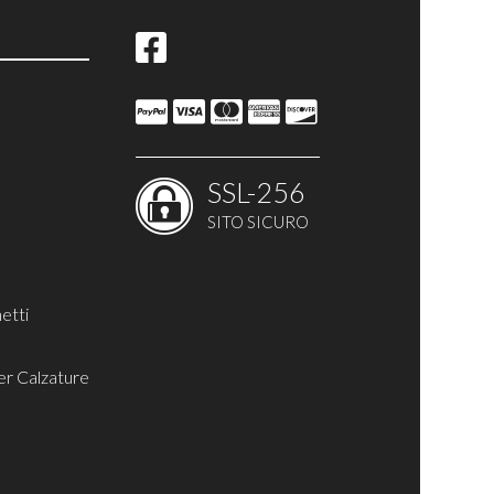
ina
SSL-256
SITO SICURO
etti
er Calzature