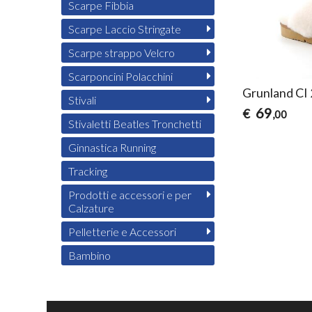
Scarpe Fibbia
Scarpe Laccio Stringate
Scarpe strappo Velcro
Scarponcini Polacchini
Grunland CI
Stivali
69
€
,00
Stivaletti Beatles Tronchetti
Ginnastica Running
Tracking
Prodotti e accessori e per
Calzature
Pelletterie e Accessori
Bambino