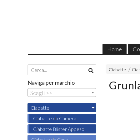
Home
Co
Ciabatte
Cia
Grunl
Naviga per marchio
Scegli >>
Ciabatte
Ciabatte da Camera
Ciabatte Blister Appeso
Ciabatte da Casa