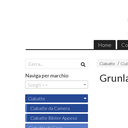
Home
Co
Ciabatte
Cia
Grunla
Naviga per marchio
Scegli >>
Ciabatte
Ciabatte da Camera
Ciabatte Blister Appeso
Ciabatte da Casa