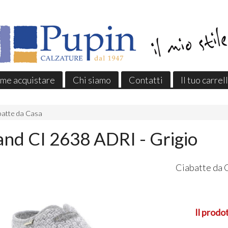
me acquistare
Chi siamo
Contatti
Il tuo carrel
batte da Casa
nd CI 2638 ADRI - Grigio
Ciabatte da 
Il prodo