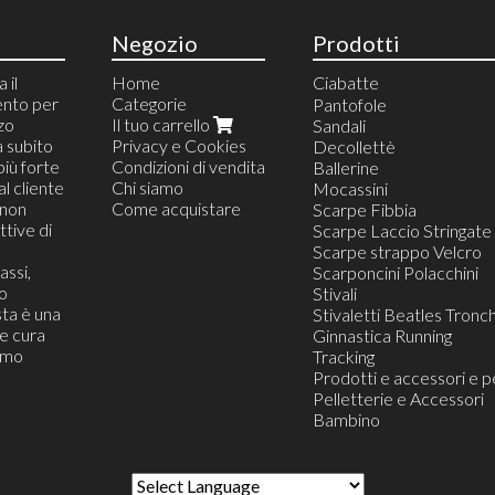
Negozio
Prodotti
 il
Home
Ciabatte
ento per
Categorie
Ciabatte da Camera
Pantofole
zzo
Il tuo carrello
Ciabatte Blister Appeso
Sandali
a subito
Privacy e Cookies
Ciabatte da Casa
Decollettè
più forte
Condizioni di vendita
Ciabatte da Mare e pisc
Ballerine
al cliente
Chi siamo
Ciabatte da Lavoro
Mocassini
(non
Come acquistare
Ciabatte Infradito
Scarpe Fibbia
tive di
Ciabatte Confort
Scarpe Laccio Stringate
Ciabatte da Viaggio
Scarpe strappo Velcro
assi,
Ciabatte Zoccolo
Scarponcini Polacchini
o
Ciabatte Moda Trandy
Stivali
ta è una
Stivaletti Beatles Tronch
he cura
Ginnastica Running
iamo
Tracking
Prodotti e accessori e p
Pelletterie e Accessori
Bambino