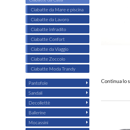
Ciabatte da Mare e piscina
Ciabatte da Lavoro
Ciabatte Infradito
Ciabatte Confort
Ciabatte da Viaggio
Ciabatte Zoccolo
Ciabatte Moda Trandy
Continua lo 
Pantofole
Sandali
Decollettè
Ballerine
Mocassini