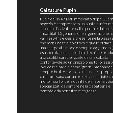
Calzature Pupin
Pupin dal 1947 Dall'immediato dopo Guerra
negozio è sempre stato un punto di riferim
la scelta di calzature dalla qualità e dal pre
imbattibili. Di generazione in generazione h
vari restyling e oggi è presente nella piazza 
che mai! il nostro obiettivo e quello di dare 
una scarpa alla moda e sempre aggiornata 
esasperata) con materiali e tecniche produt
alta qualità caratterizzate da una calzata
confortevole ad un prezzo onesto (prezzi b
low-cost e parole come “gratis” nascondon
sempre brutte sorprese). La nostra propos
calzatura sana con un prezzo accessibile c
molto il confort e la qualità dei materiali. S
specializzati da sempre nella ciabatteria e
pantofoleria per tutte le esigenze.