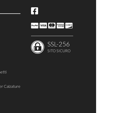
ina
SSL-256
SITO SICURO
etti
er Calzature