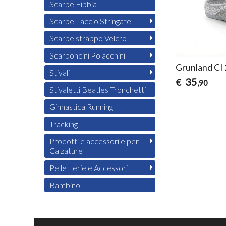
Scarpe Fibbia
Scarpe Laccio Stringate
Scarpe strappo Velcro
Scarponcini Polacchini
Grunland CI 
Stivali
35
€
,90
Stivaletti Beatles Tronchetti
Ginnastica Running
Tracking
Prodotti e accessori e per
Calzature
Pelletterie e Accessori
Bambino