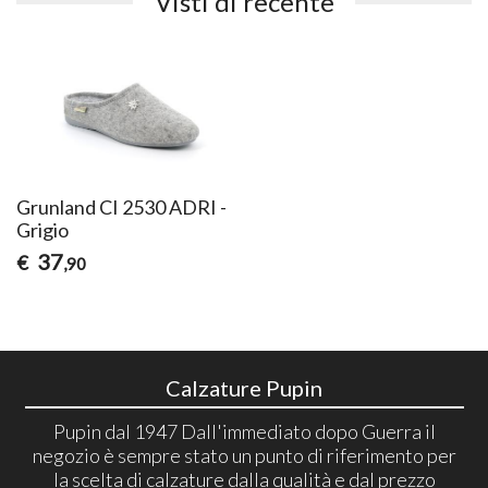
Visti di recente
Grunland CI 2530 ADRI -
Grigio
37
€
,90
Calzature Pupin
Pupin dal 1947 Dall'immediato dopo Guerra il
negozio è sempre stato un punto di riferimento per
la scelta di calzature dalla qualità e dal prezzo