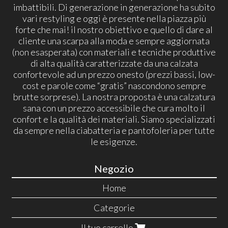
imbattibili. Di generazione in generazione ha subito
vari restyling e oggi è presente nella piazza più
forte che mai! il nostro obiettivo e quello di dare al
cliente una scarpa alla moda e sempre aggiornata
(non esasperata) con materiali e tecniche produttive
di alta qualità caratterizzate da una calzata
confortevole ad un prezzo onesto (prezzi bassi, low-
cost e parole come “gratis” nascondono sempre
brutte sorprese). La nostra proposta è una calzatura
sana con un prezzo accessibile che cura molto il
confort e la qualità dei materiali. Siamo specializzati
da sempre nella ciabatteria e pantofoleria per tutte
le esigenze.
Negozio
Home
Categorie
Il tuo carrello