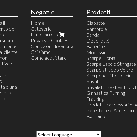
Negozio
Prodotti
 il
Home
Ciabatte
ento per
Categorie
Ciabatte da Camera
Pantofole
zzo
Il tuo carrello
Ciabatte Blister Appeso
Sandali
a subito
Privacy e Cookies
Ciabatte da Casa
Decollettè
più forte
Condizioni di vendita
Ciabatte da Mare e pisc
Ballerine
al cliente
Chi siamo
Ciabatte da Lavoro
Mocassini
(non
Come acquistare
Ciabatte Infradito
Scarpe Fibbia
tive di
Ciabatte Confort
Scarpe Laccio Stringate
Ciabatte da Viaggio
Scarpe strappo Velcro
assi,
Ciabatte Zoccolo
Scarponcini Polacchini
o
Ciabatte Moda Trandy
Stivali
ta è una
Stivaletti Beatles Tronch
he cura
Ginnastica Running
iamo
Tracking
Prodotti e accessori e p
Pelletterie e Accessori
Bambino