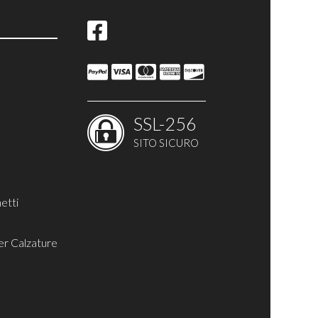
ina
SSL-256
SITO SICURO
etti
er Calzature