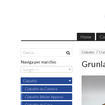
Home
Co
Ciabatte
Ciab
Grunl
Naviga per marchio
Scegli >>
Ciabatte
Ciabatte da Camera
Ciabatte Blister Appeso
Ciabatte da Casa