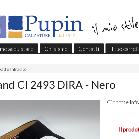
me acquistare
Chi siamo
Contatti
Il tuo carrel
atte Infradito
and CI 2493 DIRA - Nero
Ciabatte Inf
Il prodo