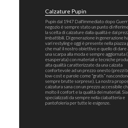
Calzature Pupin
Pupin dal 1947 Dall'immediato dopo Guerra
negozio è sempre stato un punto di riferim
la scelta di calzature dalla qualità e dal pre
imbattibili. Di generazione in generazione h
vari restyling e oggi è presente nella piazza 
che mai! il nostro obiettivo e quello di dare 
una scarpa alla moda e sempre aggiornata 
esasperata) con materiali e tecniche produt
alta qualità caratterizzate da una calzata
confortevole ad un prezzo onesto (prezzi b
low-cost e parole come “gratis” nascondon
sempre brutte sorprese). La nostra propos
calzatura sana con un prezzo accessibile c
molto il confort e la qualità dei materiali. S
specializzati da sempre nella ciabatteria e
pantofoleria per tutte le esigenze.