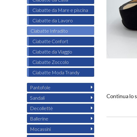
Ciabatte da Mare e piscina
Ciabatte da Lavoro
Ciabatte Infradito
Ciabatte Confort
Ciabatte da Viaggio
Ciabatte Zoccolo
Ciabatte Moda Trandy
Pantofole
Continua lo 
Sandali
Decollettè
Ballerine
Mocassini