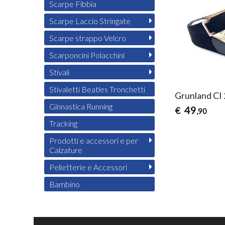
Scarpe Fibbia
Scarpe Laccio Stringate
Scarpe strappo Velcro
Scarponcini Polacchini
Stivali
Stivaletti Beatles Tronchetti
Grunland CI
Ginnastica Running
49
€
,90
Tracking
Prodotti e accessori e per
Calzature
Pelletterie e Accessori
Bambino