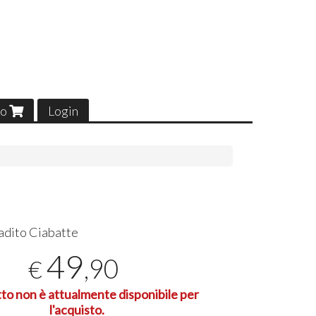
lo
Login
radito Ciabatte
49
,90
€
tto non è attualmente disponibile per
l'acquisto.