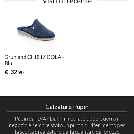
Visti di recente
Grunland CI 1817 DOLA -
Blu
32
€
,90
Calzature Pupin
Pupin dal 1947 Dall'immediato dopo Guerra il
negozio è sempre stato un punto di riferimento per
la scelta di calzature dalla qualità e dal prezzo