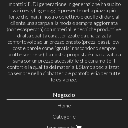
imbattibili. Di generazione in generazione ha subito
vari restyling e oggi è presente nella piazza più
forte che mai! il nostro obiettivo e quello di dare al
cliente una scarpa alla moda e sempre aggiornata
(non esasperata) con materiali e tecniche produttive
di alta qualità caratterizzate da una calzata
confortevole ad un prezzo onesto (prezzi bassi, low-
cost e parole come “gratis” nascondono sempre
brutte sorprese). La nostra proposta è una calzatura
sana con un prezzo accessibile che cura molto il
confort e la qualità dei materiali. Siamo specializzati
da sempre nella ciabatteria e pantofoleria per tutte
le esigenze.
Negozio
Home
Categorie
Il tuo carrello