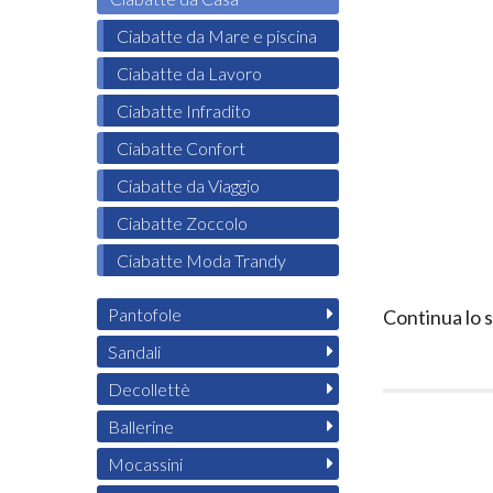
Ciabatte da Mare e piscina
Ciabatte da Lavoro
Ciabatte Infradito
Ciabatte Confort
Ciabatte da Viaggio
Ciabatte Zoccolo
Ciabatte Moda Trandy
Pantofole
Continua lo 
Sandali
Decollettè
Ballerine
Mocassini