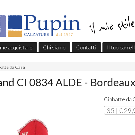
me acquistare
Chi siamo
Contatti
Il tuo carrel
batte da Casa
and CI 0834 ALDE - Bordeau
Ciabatte da 
35 | € 29