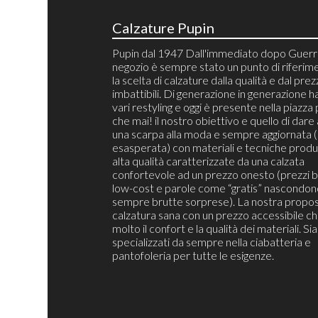
Calzature Pupin
Pupin dal 1947 Dall'immediato dopo Guerra
negozio è sempre stato un punto di riferim
la scelta di calzature dalla qualità e dal pre
imbattibili. Di generazione in generazione h
vari restyling e oggi è presente nella piazza 
che mai! il nostro obiettivo e quello di dare 
una scarpa alla moda e sempre aggiornata 
esasperata) con materiali e tecniche produt
alta qualità caratterizzate da una calzata
confortevole ad un prezzo onesto (prezzi b
low-cost e parole come “gratis” nascondon
sempre brutte sorprese). La nostra propos
calzatura sana con un prezzo accessibile c
molto il confort e la qualità dei materiali. S
specializzati da sempre nella ciabatteria e
pantofoleria per tutte le esigenze.