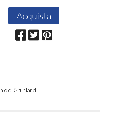
Acquista
sa
o di
Grunland