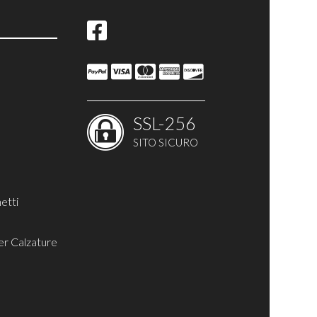
ina
SSL-256
SITO SICURO
etti
er Calzature