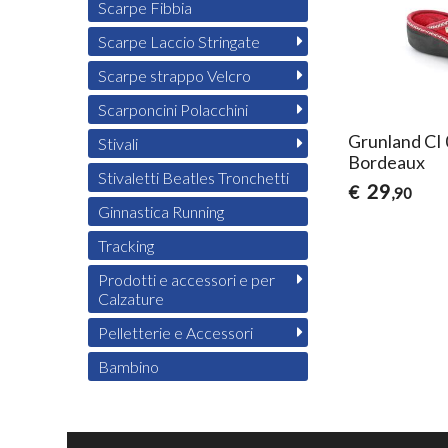
Scarpe Fibbia
Scarpe Laccio Stringate
Scarpe strappo Velcro
Scarponcini Polacchini
Grunland CI
Stivali
Bordeaux
Stivaletti Beatles Tronchetti
29
€
,90
Ginnastica Running
Tracking
Prodotti e accessori e per
Calzature
Pelletterie e Accessori
Bambino