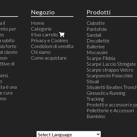
Negozio
Prodotti
 il
Home
Ciabatte
ento per
Categorie
Ciabatte da Camera
Pantofole
zzo
Il tuo carrello
Ciabatte Blister Appeso
Sandali
a subito
Privacy e Cookies
Ciabatte da Casa
Decollettè
più forte
Condizioni di vendita
Ciabatte da Mare e pisc
Ballerine
al cliente
Chi siamo
Ciabatte da Lavoro
Mocassini
(non
Come acquistare
Ciabatte Infradito
Scarpe Fibbia
tive di
Ciabatte Confort
Scarpe Laccio Stringate
Ciabatte da Viaggio
Scarpe strappo Velcro
assi,
Ciabatte Zoccolo
Scarponcini Polacchini
o
Ciabatte Moda Trandy
Stivali
ta è una
Stivaletti Beatles Tronch
he cura
Ginnastica Running
iamo
Tracking
Prodotti e accessori e p
Pelletterie e Accessori
Bambino