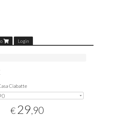
lo
Login
x
Casa Ciabatte
,90
29
,90
€