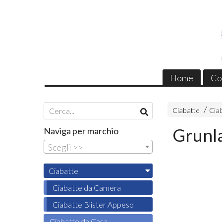
Home
Co
Ciabatte
Cia
Grunl
Naviga per marchio
Scegli >>
Ciabatte
Ciabatte da Camera
Ciabatte Blister Appeso
Ciabatte da Casa