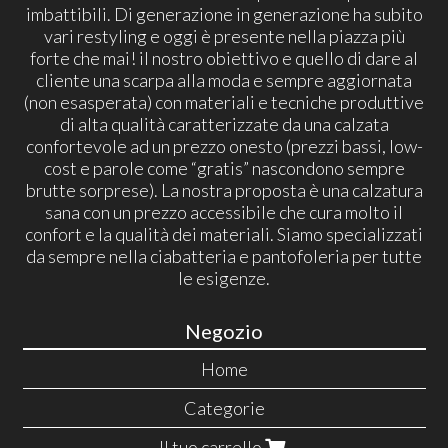
imbattibili. Di generazione in generazione ha subito
vari restyling e oggi è presente nella piazza più
forte che mai! il nostro obiettivo e quello di dare al
cliente una scarpa alla moda e sempre aggiornata
(non esasperata) con materiali e tecniche produttive
di alta qualità caratterizzate da una calzata
confortevole ad un prezzo onesto (prezzi bassi, low-
cost e parole come “gratis” nascondono sempre
brutte sorprese). La nostra proposta è una calzatura
sana con un prezzo accessibile che cura molto il
confort e la qualità dei materiali. Siamo specializzati
da sempre nella ciabatteria e pantofoleria per tutte
le esigenze.
Negozio
Home
Categorie
Il tuo carrello