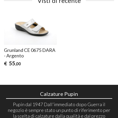
Visti di recente
Grunland CE 0675 DARA
- Argento
55
€
,00
Calzature Pupin
Pupin dal 1947 Dall'immediato dopo Guerra il
negozio è sempre stato un punto di riferimento per
la scelta di calzature dalla qualità e dal prezzo