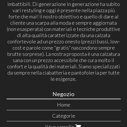
imbattibili. Di generazione in generazione ha subito
vari restyling e oggi è presente nella piazza più
forte che mai! il nostro obiettivo e quello di dare al
cliente una scarpa alla moda e sempre aggiornata
(non esasperata) con materiali e tecniche produttive
di alta qualità caratterizzate da una calzata
confortevole ad un prezzo onesto (prezzi bassi, low-
cost e parole come “gratis” nascondono sempre
brutte sorprese). La nostra proposta è una calzatura
sana con un prezzo accessibile che cura molto il
confort e la qualità dei materiali. Siamo specializzati
da sempre nella ciabatteria e pantofoleria per tutte
le esigenze.
Negozio
Home
Categorie
Il tuo carrello