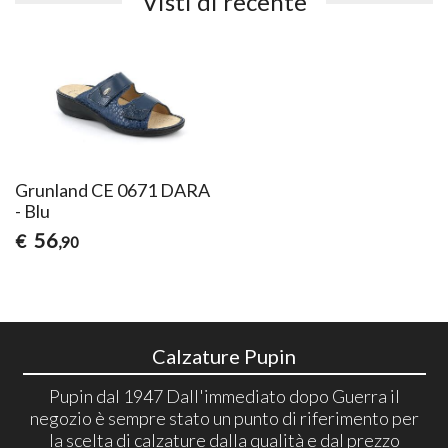
Visti di recente
Grunland CE 0671 DARA
- Blu
56
€
,90
Calzature Pupin
Pupin dal 1947 Dall'immediato dopo Guerra il
negozio è sempre stato un punto di riferimento per
la scelta di calzature dalla qualità e dal prezzo