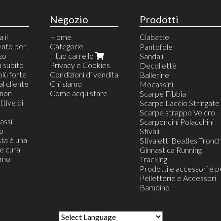
Negozio
Prodotti
 il
Home
Ciabatte
ento per
Categorie
Ciabatte da Camera
Pantofole
zzo
Il tuo carrello
Ciabatte Blister Appeso
Sandali
a subito
Privacy e Cookies
Ciabatte da Casa
Decollettè
più forte
Condizioni di vendita
Ciabatte da Mare e pisc
Ballerine
al cliente
Chi siamo
Ciabatte da Lavoro
Mocassini
(non
Come acquistare
Ciabatte Infradito
Scarpe Fibbia
tive di
Ciabatte Confort
Scarpe Laccio Stringate
Ciabatte da Viaggio
Scarpe strappo Velcro
assi,
Ciabatte Zoccolo
Scarponcini Polacchini
o
Ciabatte Moda Trandy
Stivali
ta è una
Stivaletti Beatles Tronch
he cura
Ginnastica Running
iamo
Tracking
Prodotti e accessori e p
Pelletterie e Accessori
Bambino