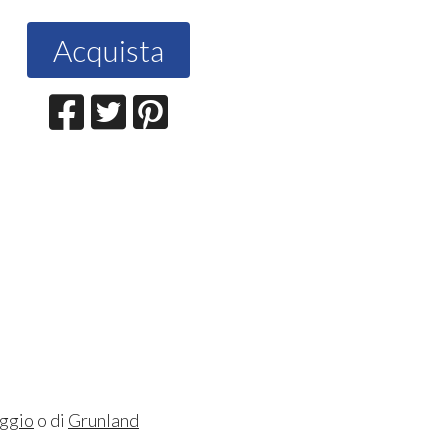
Acquista
aggio
o di
Grunland