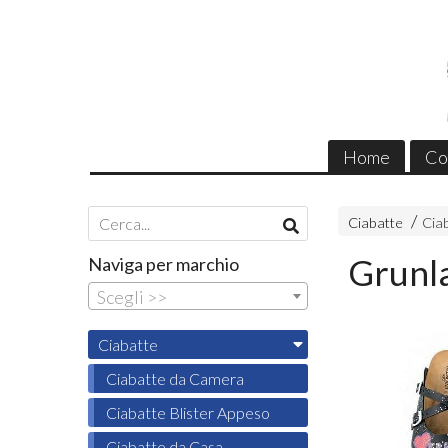
Home
Co
Ciabatte
Ciab
Grunl
Naviga per marchio
Scegli >>
Ciabatte
Ciabatte da Camera
Ciabatte Blister Appeso
Ciabatte da Casa