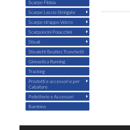
Scarpe Fibbia
Scarpe Laccio Stringate
Scarpe strappo Velcro
Scarponcini Polacchini
Stivali
Stivaletti Beatles Tronchetti
Ginnastica Running
Tracking
Prodotti e accessori e per
Calzature
Pelletterie e Accessori
Bambino