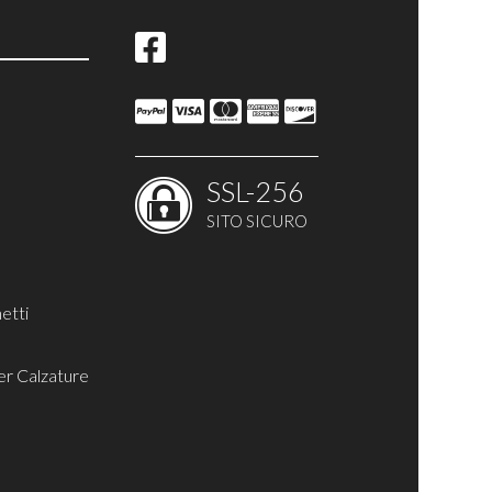
ina
SSL-256
SITO SICURO
etti
er Calzature