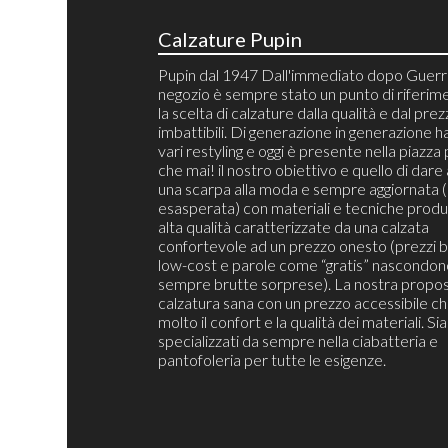
Calzature Pupin
Pupin dal 1947 Dall'immediato dopo Guerra
negozio è sempre stato un punto di riferim
la scelta di calzature dalla qualità e dal pre
imbattibili. Di generazione in generazione h
vari restyling e oggi è presente nella piazza 
che mai! il nostro obiettivo e quello di dare 
una scarpa alla moda e sempre aggiornata 
esasperata) con materiali e tecniche produt
alta qualità caratterizzate da una calzata
confortevole ad un prezzo onesto (prezzi b
low-cost e parole come “gratis” nascondon
sempre brutte sorprese). La nostra propos
calzatura sana con un prezzo accessibile c
molto il confort e la qualità dei materiali. S
specializzati da sempre nella ciabatteria e
pantofoleria per tutte le esigenze.