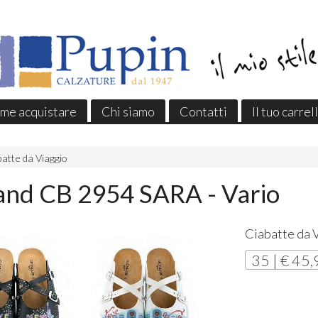
me acquistare
Chi siamo
Contatti
Il tuo carrel
atte da Viaggio
and CB 2954 SARA - Vario
Ciabatte da 
35 | € 45