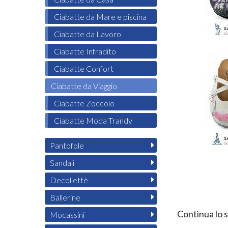
Ciabatte da Mare e piscina
Ciabatte da Lavoro
Ciabatte Infradito
Ciabatte Confort
Ciabatte da Viaggio
Ciabatte Zoccolo
Ciabatte Moda Trandy
Pantofole
Sandali
Decollettè
Ballerine
Continua lo 
Mocassini