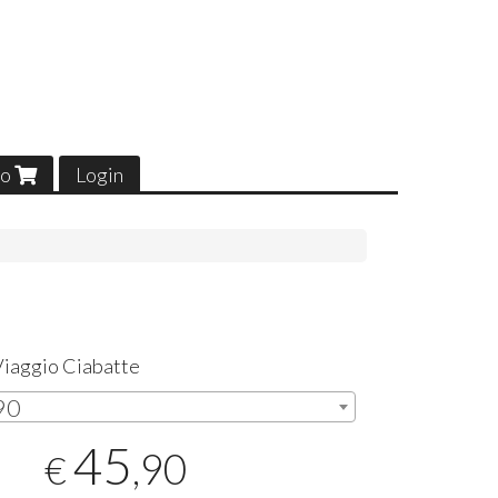
lo
Login
Viaggio Ciabatte
,90
45
,90
€