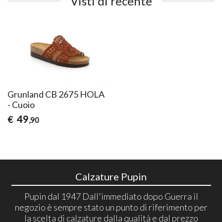
Visti di recente
Grunland CB 2675 HOLA
- Cuoio
49
€
,90
Calzature Pupin
Pupin dal 1947 Dall'immediato dopo Guerra il
negozio è sempre stato un punto di riferimento per
la scelta di calzature dalla qualità e dal prezzo