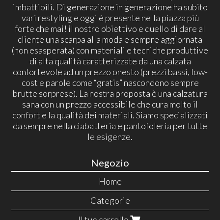
imbattibili. Di generazione in generazione ha subito
vari restyling e oggi è presente nella piazza più
forte che mai! il nostro obiettivo e quello di dare al
cliente una scarpa alla moda e sempre aggiornata
(non esasperata) con materiali e tecniche produttive
di alta qualità caratterizzate da una calzata
confortevole ad un prezzo onesto (prezzi bassi, low-
cost e parole come “gratis” nascondono sempre
brutte sorprese). La nostra proposta è una calzatura
sana con un prezzo accessibile che cura molto il
confort e la qualità dei materiali. Siamo specializzati
da sempre nella ciabatteria e pantofoleria per tutte
le esigenze.
Negozio
Home
Categorie
Il tuo carrello