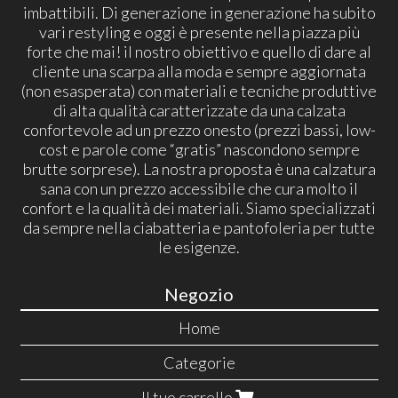
imbattibili. Di generazione in generazione ha subito
vari restyling e oggi è presente nella piazza più
forte che mai! il nostro obiettivo e quello di dare al
cliente una scarpa alla moda e sempre aggiornata
(non esasperata) con materiali e tecniche produttive
di alta qualità caratterizzate da una calzata
confortevole ad un prezzo onesto (prezzi bassi, low-
cost e parole come “gratis” nascondono sempre
brutte sorprese). La nostra proposta è una calzatura
sana con un prezzo accessibile che cura molto il
confort e la qualità dei materiali. Siamo specializzati
da sempre nella ciabatteria e pantofoleria per tutte
le esigenze.
Negozio
Home
Categorie
Il tuo carrello