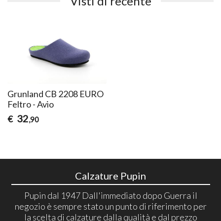
Visti di recente
Grunland CB 2208 EURO
Feltro - Avio
32
€
,90
Calzature Pupin
Pupin dal 1947 Dall'immediato dopo Guerra il
negozio è sempre stato un punto di riferimento per
la scelta di calzature dalla qualità e dal prezzo