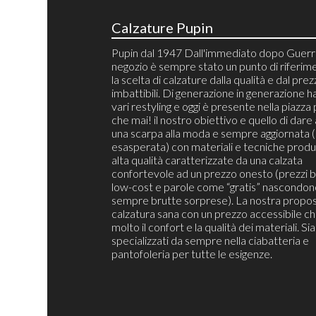
Calzature Pupin
Pupin dal 1947 Dall'immediato dopo Guerra
negozio è sempre stato un punto di riferim
la scelta di calzature dalla qualità e dal pre
imbattibili. Di generazione in generazione h
vari restyling e oggi è presente nella piazza 
che mai! il nostro obiettivo e quello di dare 
una scarpa alla moda e sempre aggiornata 
esasperata) con materiali e tecniche produt
alta qualità caratterizzate da una calzata
confortevole ad un prezzo onesto (prezzi b
low-cost e parole come “gratis” nascondon
sempre brutte sorprese). La nostra propos
calzatura sana con un prezzo accessibile c
molto il confort e la qualità dei materiali. S
specializzati da sempre nella ciabatteria e
pantofoleria per tutte le esigenze.