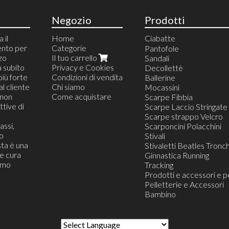
Negozio
Prodotti
 il
Home
Ciabatte
ento per
Categorie
Ciabatte da Camera
Pantofole
zzo
Il tuo carrello
Ciabatte Blister Appeso
Sandali
a subito
Privacy e Cookies
Ciabatte da Casa
Decollettè
più forte
Condizioni di vendita
Ciabatte da Mare e pisc
Ballerine
al cliente
Chi siamo
Ciabatte da Lavoro
Mocassini
(non
Come acquistare
Ciabatte Infradito
Scarpe Fibbia
tive di
Ciabatte Confort
Scarpe Laccio Stringate
Ciabatte da Viaggio
Scarpe strappo Velcro
assi,
Ciabatte Zoccolo
Scarponcini Polacchini
o
Ciabatte Moda Trandy
Stivali
ta è una
Stivaletti Beatles Tronch
he cura
Ginnastica Running
iamo
Tracking
Prodotti e accessori e p
Pelletterie e Accessori
Bambino