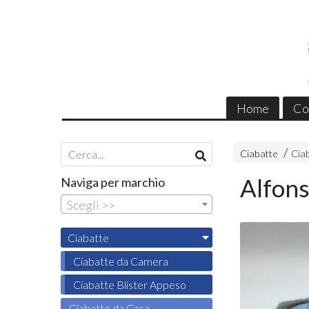
Home
Co
Ciabatte
Cia
Alfons
Naviga per marchio
Scegli >>
Ciabatte
Ciabatte da Camera
Ciabatte Blister Appeso
Ciabatte da Casa