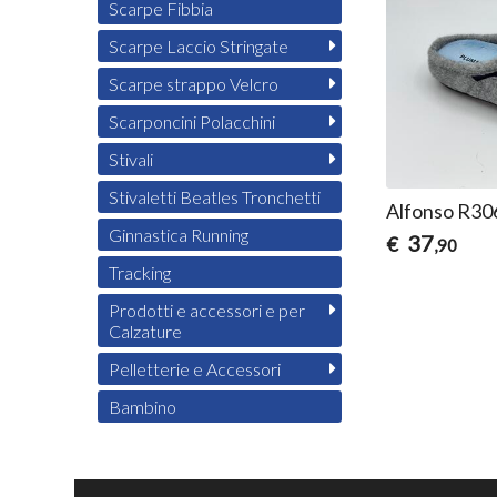
Scarpe Fibbia
Scarpe Laccio Stringate
Scarpe strappo Velcro
Scarponcini Polacchini
Stivali
Stivaletti Beatles Tronchetti
Alfonso R306
Ginnastica Running
37
€
,90
Tracking
Prodotti e accessori e per
Calzature
Pelletterie e Accessori
Bambino