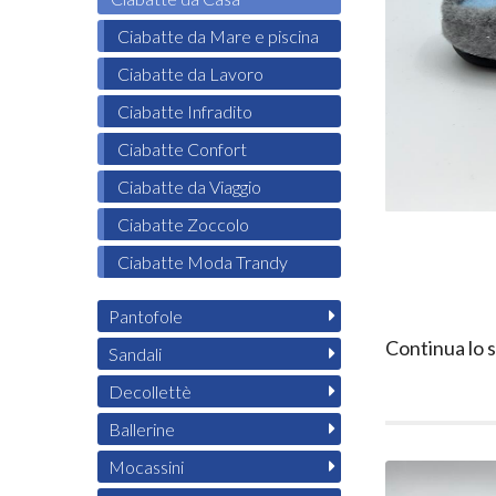
Ciabatte da Mare e piscina
Ciabatte da Lavoro
Ciabatte Infradito
Ciabatte Confort
Ciabatte da Viaggio
Ciabatte Zoccolo
Ciabatte Moda Trandy
Pantofole
Continua lo 
Sandali
Decollettè
Ballerine
Mocassini