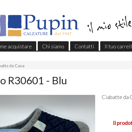
me acquistare
Chi siamo
Contatti
Il tuo carrel
batte da Casa
o R30601 - Blu
Ciabatte da 
Il prodo