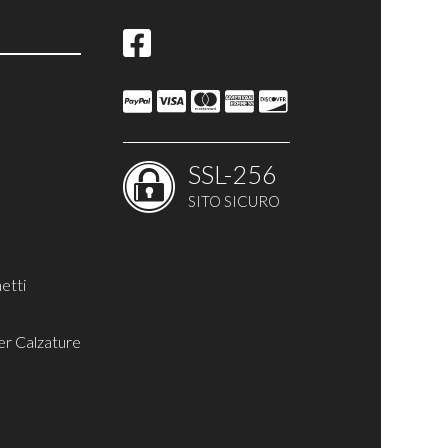
ina
SSL-256
SITO SICURO
etti
er Calzature