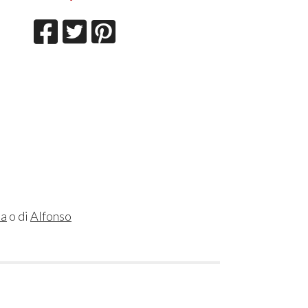
sa
o di
Alfonso